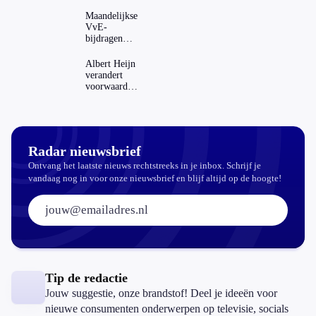
betalen?
Maandelijkse
VvE-
bijdragen
stijgen: heeft
dat invloed
Albert Heijn
op je
verandert
hypotheek?
voorwaarden
koopzegels:
mag dat
zomaar?
Radar nieuwsbrief
Ontvang het laatste nieuws rechtstreeks in je inbox. Schrijf je
vandaag nog in voor onze nieuwsbrief en blijf altijd op de hoogte!
E-mailadres:
Tip de redactie
Jouw suggestie, onze brandstof! Deel je ideeën voor
nieuwe consumenten onderwerpen op televisie, socials