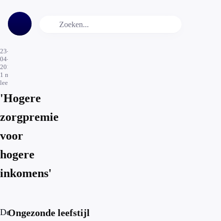
23-
04-
2015
1
min.
leestijd
'Hogere
zorgpremie
voor
hogere
inkomens'
De
Ongezonde leefstijl