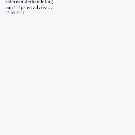
salarisonderhandeling
aan? Tips en adviezen
van een
25-09-2021
loopbaanadviseur