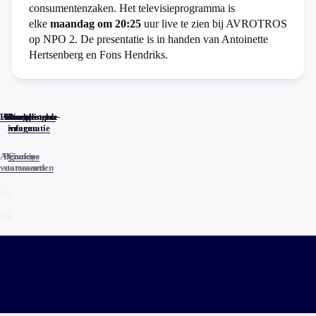
consumentenzaken. Het televisieprogramma is
elke
maandag om 20:25
uur live te zien bij AVROTROS
op NPO 2. De presentatie is in handen van Antoinette
Hertsenberg en Fons Hendriks.
Home
Actueel
Uitzendingen
Reacties
Programma-
Veelgestelde
informatie
vragen
Algemene
Privacy
Cookies
voorwaarden
statements