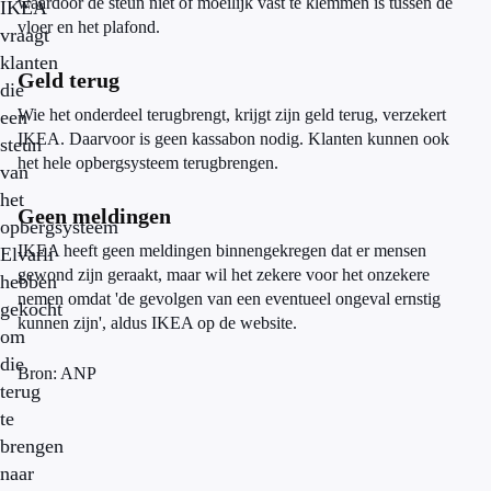
waardoor de steun niet of moeilijk vast te klemmen is tussen de
IKEA
vloer en het plafond.
vraagt
klanten
Geld terug
die
Wie het onderdeel terugbrengt, krijgt zijn geld terug, verzekert
een
IKEA. Daarvoor is geen kassabon nodig. Klanten kunnen ook
steun
het hele opbergsysteem terugbrengen.
van
het
Geen meldingen
opbergsysteem
IKEA heeft geen meldingen binnengekregen dat er mensen
Elvarli
gewond zijn geraakt, maar wil het zekere voor het onzekere
hebben
nemen omdat 'de gevolgen van een eventueel ongeval ernstig
gekocht
kunnen zijn', aldus IKEA op de website.
om
die
Bron: ANP
terug
te
brengen
naar