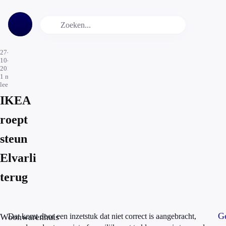
27-
10-
2016
1
min.
leestijd
IKEA
roept
steun
Elvarli
terug
Ge
Woonwarenhuis
Dat komt door een inzetstuk dat niet correct is aangebracht,