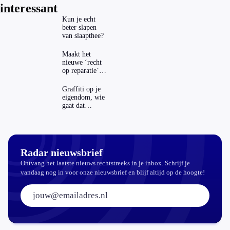
interessant
Kun je echt
beter slapen
van slaapthee?
Maakt het
nieuwe ‘recht
op reparatie’
repareren ook
echt
Graffiti op je
aantrekkelijker?
eigendom, wie
gaat dat
betalen?
Radar nieuwsbrief
Ontvang het laatste nieuws rechtstreeks in je inbox. Schrijf je
vandaag nog in voor onze nieuwsbrief en blijf altijd op de hoogte!
E-mailadres: