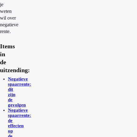
je
weten
wil over
negatieve
rente.
Items
in
de
uitzending:
Negatieve
spaarrente:
dit
zijn
de
gevolgen
Negatieve
spaarrente:
de
effecten
op
de