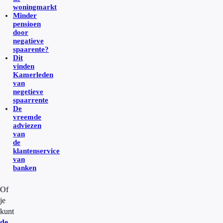
woningmarkt
Minder
pensioen
door
negatieve
spaarente?
Dit
vinden
Kamerleden
van
negetieve
spaarrente
De
vreemde
adviezen
van
de
klantenservice
van
banken
Of
je
kunt
de