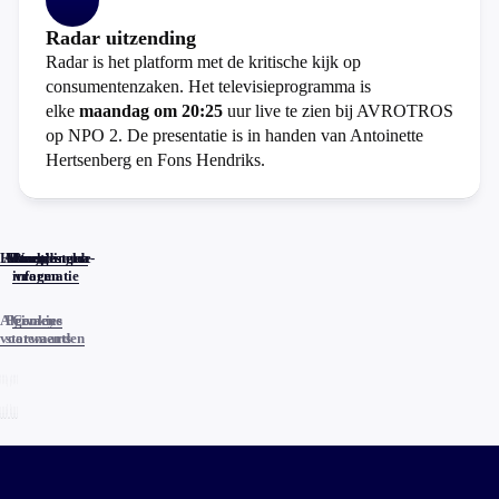
Radar uitzending
Radar is het platform met de kritische kijk op
consumentenzaken. Het televisieprogramma is
elke
maandag om 20:25
uur live te zien bij AVROTROS
op NPO 2. De presentatie is in handen van Antoinette
Hertsenberg en Fons Hendriks.
Home
Actueel
Uitzendingen
Reacties
Programma-
Veelgestelde
informatie
vragen
Algemene
Privacy
Cookies
voorwaarden
statements