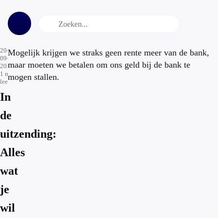
20-
Mogelijk krijgen we straks geen rente meer van de bank,
09-
maar moeten we betalen om ons geld bij de bank te
2019
1
min.
mogen stallen.
leestijd
In
de
uitzending:
Alles
wat
je
wil