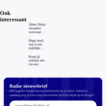
Ook
interessant
Albert Heijn
verandert
voorwaarden
koopzegels:
mag dat
Hoge nood:
zomaar?
wat is een
redelijke
prijs voor
een
Koop jij
openbaar
weleens iets
toilet?
via een
advertentie
op sociale
media?
Radar nieuwsbrief
Ontvang het laatste nieuws rechtstreeks in je inbox. Schrijf je
vandaag nog in voor onze nieuwsbrief en blijf altijd op de hoogte!
E-mailadres: