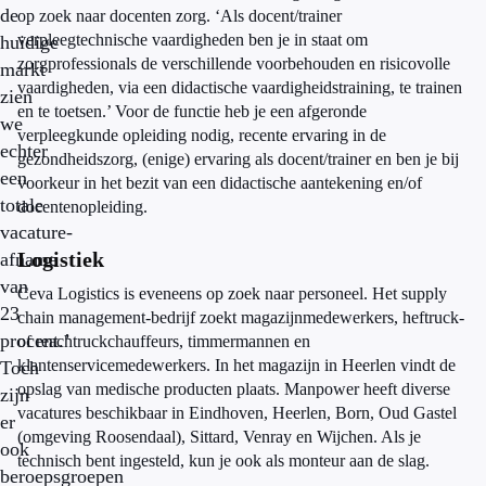
de
op zoek naar docenten zorg. ‘Als docent/trainer
verpleegtechnische vaardigheden ben je in staat om
huidige
zorgprofessionals de verschillende voorbehouden en risicovolle
markt
vaardigheden, via een didactische vaardigheidstraining, te trainen
zien
en te toetsen.’ Voor de functie heb je een afgeronde
we
verpleegkunde opleiding nodig, recente ervaring in de
echter
gezondheidszorg, (enige) ervaring als docent/trainer en ben je bij
een
voorkeur in het bezit van een didactische aantekening en/of
totale
docentenopleiding.
vacature-
Logistiek
afname
van
Ceva Logistics is eveneens op zoek naar personeel. Het supply
23
chain management-bedrijf zoekt magazijnmedewerkers, heftruck-
procent.’
of reachtruckchauffeurs, timmermannen en
klantenservicemedewerkers. In het magazijn in Heerlen vindt de
Toch
opslag van medische producten plaats. Manpower heeft diverse
zijn
vacatures beschikbaar in Eindhoven, Heerlen, Born, Oud Gastel
er
(omgeving Roosendaal), Sittard, Venray en Wijchen. Als je
ook
technisch bent ingesteld, kun je ook als monteur aan de slag.
beroepsgroepen