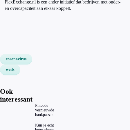
FlexExchange.nl is een ander initiatief dat bedrijven met onder-
en overcapaciteit aan elkaar koppelt.
coronavirus
werk
Ook
interessant
Pincode
vernieuwde
bankpassen
zichtbaar in
ING-app: is dat
Kun je echt
wel veilig?
beter slapen