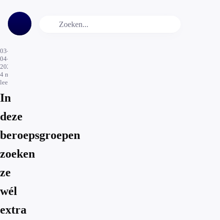
03-
04-
2020
4
min.
leestijd
In
deze
beroepsgroepen
zoeken
ze
wél
extra