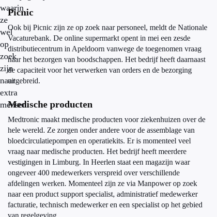
waarin
Picnic
ze
Ook bij Picnic zijn ze op zoek naar personeel, meldt de Nationale
wel
Vacaturebank. De online supermarkt opent in mei een zesde
op
distributiecentrum in Apeldoorn vanwege de toegenomen vraag
zoek
naar het bezorgen van boodschappen. Het bedrijf heeft daarnaast
zijn
de capaciteit voor het verwerken van orders en de bezorging
naar
uitgebreid.
extra
Medische producten
mensen.
Medtronic maakt medische producten voor ziekenhuizen over de
hele wereld. Ze zorgen onder andere voor de assemblage van
bloedcirculatiepompen en operatiekits. Er is momenteel veel
vraag naar medische producten. Het bedrijf heeft meerdere
vestigingen in Limburg. In Heerlen staat een magazijn waar
ongeveer 400 medewerkers verspreid over verschillende
afdelingen werken. Momenteel zijn ze via Manpower op zoek
naar een product support specialist, administratief medewerker
facturatie, technisch medewerker en een specialist op het gebied
van regelgeving.