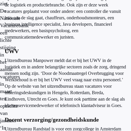
ziet
de logistiek en productiebranche. Ook zijn er deze week
De
vacatures geplaatst voor onder andere: een controller die vanuit
Nationale
huis aan de slag gaat, chauffeurs, onderhoudsmonteurs, een
business intelligence specialist, Java developers, financieel
Vacaturebank
medewerkers, een basispsycholoog, een
een
communicatiemedewerker en juristen.
lichte
stijging
UWV
in
Uitzendbureau Manpower meldt dat er bij het UWV in de
het
logistiek en in andere belangrijke sectoren zoals de zorg, dringend
aantal
mensen nodig zijn. ‘Door de Noodmaatregel Overbrugging voor
vacatures
Werkbehoud is er bij het UWV veel vraag naar extra personeel.’
in
Op de website van het uitzendbureau staan vacatures voor
maart
uitkeringsdeskundigen in Hengelo, Rotterdam, Breda,
ten
Eindhoven, Utrecht en Goes. Je kunt ook parttime aan de slag als
opzichte
klantenservicemedewerker of telefonisch klantadviseur in Goes.
van
Docent verzorging/gezondheidskunde
januari.
‘In
Uitzendbureau Randstad is voor een zorgcollege in Amsterdam