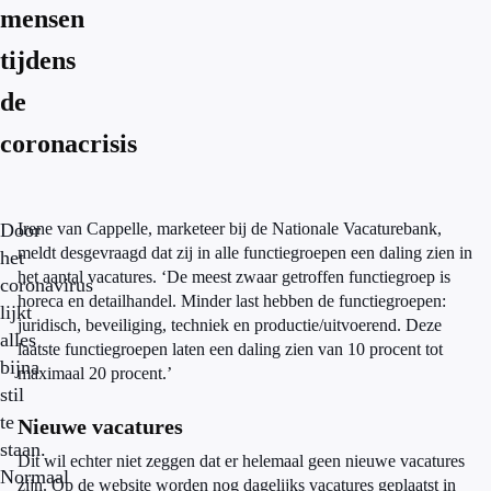
mensen
tijdens
de
coronacrisis
Door
Irene van Cappelle, marketeer bij de Nationale Vacaturebank,
meldt desgevraagd dat zij in alle functiegroepen een daling zien in
het
het aantal vacatures. ‘De meest zwaar getroffen functiegroep is
coronavirus
horeca en detailhandel. Minder last hebben de functiegroepen:
lijkt
juridisch, beveiliging, techniek en productie/uitvoerend. Deze
alles
laatste functiegroepen laten een daling zien van 10 procent tot
bijna
maximaal 20 procent.’
stil
te
Nieuwe vacatures
staan.
Dit wil echter niet zeggen dat er helemaal geen nieuwe vacatures
Normaal
zijn. Op de website worden nog dagelijks vacatures geplaatst in