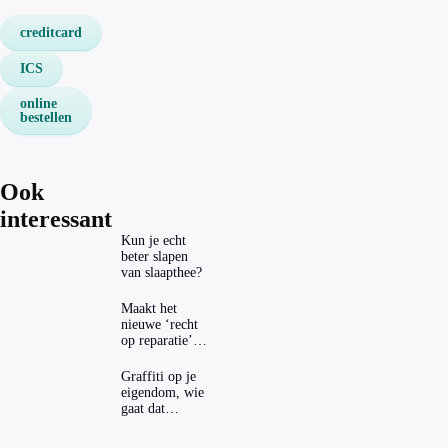
creditcard
ICS
online
bestellen
Ook
interessant
Kun je echt
beter slapen
van slaapthee?
Maakt het
nieuwe ‘recht
op reparatie’
repareren ook
echt
Graffiti op je
aantrekkelijker?
eigendom, wie
gaat dat
betalen?