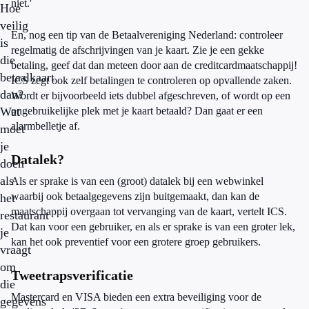
niet.'
Hoe
veilig
En, nog een tip van de Betaalvereniging Nederland: controleer
is
regelmatig de afschrijvingen van je kaart. Zie je een gekke
die
betaling, geef dat dan meteen door aan de creditcardmaatschappij!
betaalkaart
ICS zegt ook zelf betalingen te controleren op opvallende zaken.
dan?
Wordt er bijvoorbeeld iets dubbel afgeschreven, of wordt op een
Wat
ongebruikelijke plek met je kaart betaald? Dan gaat er een
alarmbelletje af.
moet
je
Datalek?
doen
als
Als er sprake is van een (groot) datalek bij een webwinkel
waarbij ook betaalgegevens zijn buitgemaakt, dan kan de
het
maatschappij overgaan tot vervanging van de kaart, vertelt ICS.
restaurant
Dat kan voor een gebruiker, en als er sprake is van een groter lek,
je
kan het ook preventief voor een grotere groep gebruikers.
vraagt
om
Tweetrapsverificatie
die
Mastercard en VISA bieden een extra beveiliging voor de
gegevens