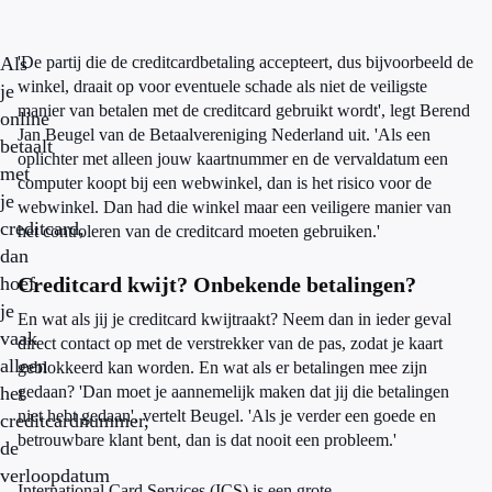
Als
'De partij die de creditcardbetaling accepteert, dus bijvoorbeeld de
winkel, draait op voor eventuele schade als niet de veiligste
je
manier van betalen met de creditcard gebruikt wordt', legt Berend
online
Jan Beugel van de Betaalvereniging Nederland uit. 'Als een
betaalt
oplichter met alleen jouw kaartnummer en de vervaldatum een
met
computer koopt bij een webwinkel, dan is het risico voor de
je
webwinkel. Dan had die winkel maar een veiligere manier van
creditcard,
het controleren van de creditcard moeten gebruiken.'
dan
hoef
Creditcard kwijt? Onbekende betalingen?
je
En wat als jij je creditcard kwijtraakt? Neem dan in ieder geval
vaak
direct contact op met de verstrekker van de pas, zodat je kaart
alleen
geblokkeerd kan worden. En wat als er betalingen mee zijn
het
gedaan? 'Dan moet je aannemelijk maken dat jij die betalingen
niet hebt gedaan', vertelt Beugel. 'Als je verder een goede en
creditcardnummer,
betrouwbare klant bent, dan is dat nooit een probleem.'
de
verloopdatum
International Card Services (ICS) is een grote