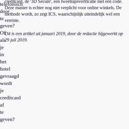
creditcard, de '3D Secure', een tweetrapsverificatie met een code.
telefonisch
Deze manier is echter nog niet verplicht voor online winkels. De
door
methode wordt, zo zegt ICS, waarschijnlijk uiteindelijk wel een
te
vereiste.
geven?
Of
Dit is een artikel uit januari 2019, door de redactie bijgewerkt op
als
29 juli 2019.
je
in
het
hotel
gevraagd
wordt
je
creditcard
af
te
geven?