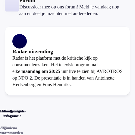
Forum
Discussieer mee op ons forum! Meld je vandaag nog
aan en deel je inzichten met andere leden.
Radar uitzending
Radar is het platform met de kritische kijk op
consumentenzaken. Het televisieprogramma is
elke
maandag om 20:25
uur live te zien bij AVROTROS
op NPO 2. De presentatie is in handen van Antoinette
Hertsenberg en Fons Hendriks.
Home
Actueel
Uitzendingen
Reacties
Programma-
Veelgestelde
informatie
vragen
Algemene
Privacy
Cookies
voorwaarden
statements