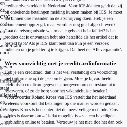
en
creditcardverstrekker in Nederland.
Voor ICS-klanten geldt dat zij
de
bij onbekende betalingen melding kunnen maken bij ICS. Je moet
CVC-
dat binnen drie maanden na de afschrijving doen. Heb je een
code
abonnement opgezegd, maar wordt er nog geld afgeschreven?
op
Gaat de reisorganisatie waarmee je geboekt hebt failliet? Is het
product dat je ontvangen hebt niet hetzelfde als het artikel dat je
de
besteld hebt? Als je ICS-klant bent dan kun je een verzoek
achterkant
indienen om je geld terug te krijgen. Dat heet de 'Aflevergarantie'.
door
te
Wees voorzichtig met je creditcardinformatie
geven.
Heb je een creditcard, dan is het wel verstandig om voorzichtig
Deze
met (informatie op) de pas om te gaan. Moet je bijvoorbeeld
informatie
telefonisch creditcardgegevens doorgeven om een restaurant te
staat
reserveren, of zo de borg voor het vakantiehuisje betalen?
allemaal
Woordvoerder Roland Kroes van ICS vertelt dat het inderdaad
op
weleens voorkomt dat betalingen op die manier worden gedaan.
de
Volgens Kroes is het echter niet de meest veilige methode. 'Ons
kaart
advies is daarom om – áls dat mogelijk is – via een beveiligde
verbinding online te betalen. Vertrouw je het niet, doe het dan ook
zelf.