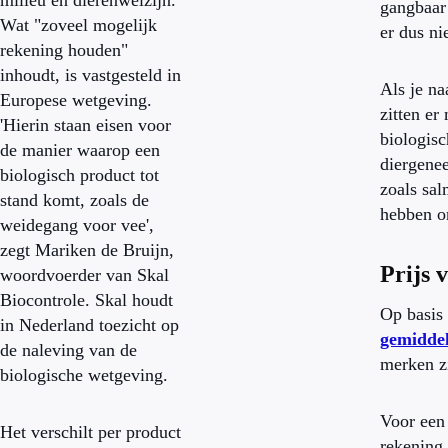
milieu en dierenwelzijn.
gangbaar 
Wat "zoveel mogelijk
er dus ni
rekening houden"
inhoudt, is vastgesteld in
Als je na
Europese wetgeving.
zitten er
'Hierin staan eisen voor
biologisc
de manier waarop een
diergenee
biologisch product tot
zoals sal
stand komt, zoals de
hebben om
weidegang voor vee',
zegt Mariken de Bruijn,
Prijs 
woordvoerder van Skal
Biocontrole. Skal houdt
Op basis 
in Nederland toezicht op
gemiddel
de naleving van de
merken z
biologische wetgeving.
Voor een 
Het verschilt per product
rekening 