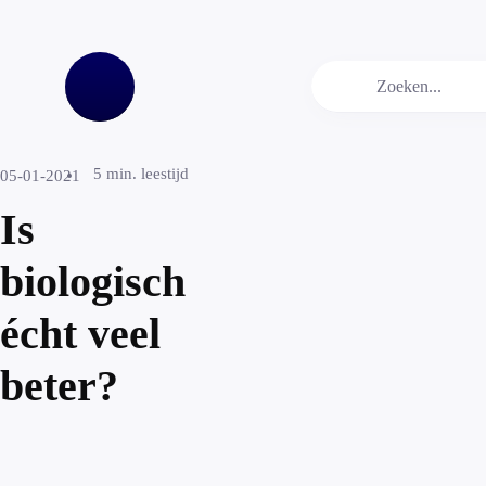
5
min. leestijd
05-01-2021
Is
biologisch
écht veel
beter?