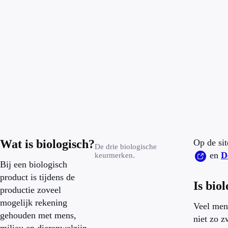
Wat is biologisch?
Op de si
De drie biologische
en
D
keurmerken.
Bij een biologisch
product is tijdens de
Is bio
productie zoveel
mogelijk rekening
Veel mens
gehouden met mens,
niet zo z