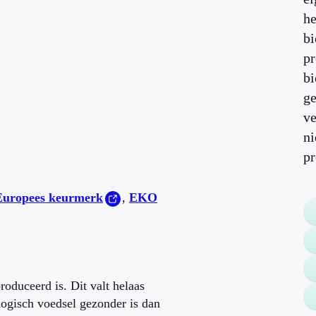
he
bi
pr
bi
ge
ve
ni
pr
 Europees keurmerk
,
EKO
oduceerd is. Dit valt helaas
ologisch voedsel gezonder is dan