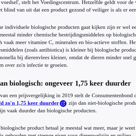
voedsel', stelt het Voedingscentrum. Hetzelfde geldt voor de 
et blind van uit dat een product gezond of veiliger is als er e
ar individuele biologische producten gaat kijken zijn er wel e
 meestal minder chemische bestrijdingsmiddelen op biologisc
h vaak meer vitamine C, mineralen en bio-actieve stoffen. Het
smiddelen (zoals antibiotica) is kleiner bij biologische produ
monella bij dierenvlees kleiner, omdat de dieren minder snel 
 over zo'n infectie te groeien.
van biologisch: ongeveer 1,75 keer duurder
van een prijsvergelijking in 2019 stelt de Consumentenbond 
d zo'n 1,75 keer duurder
zijn dan niet-biologische produ
ijn vaak duurder dan biologische producten.
biologische product betaal je meestal wat meer, maar je weet
is gehouden met strenge eisen voor dierenwelzijn en milieu.