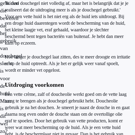
geluiden
'Ik raad douchegel niet volledig af, maar het is belangrijk dat je je
realiseert dat de uitdroging meer is als je douchegel gebruikt.'
die
Voor een vette huid is het niet erg als de huid iets uitdroogt. Bij
beweren
een droge huid daarentegen wordt de bescherming van de huid,
dat
het kleine laagje vet, eraf gehaald, waardoor je slechter
het
beschermd bent tegen bacteriën van buitenaf. Je hebt dan meer
gebruik
kans op eczeem.
van
douchegel
Hoe langer je douchegel laat zitten, des te meer droogte en irritatie
slecht
er op de huid optreedt. Als je het er gelijk weer vanaf spoelt,
wordt er minder vet opgelost.
is
voor
Uitdroging voorkomen
de
huid.
Een vette crème, zalf of doucheolie werkt goed om de vette laag
Maar
terug te brengen als je douchegel gebruikt hebt. Doucheolie
gebruik je na het douchen. Je smeert je naast de douche in en gaat
is
daarna nog even onder de douche staan om de overtollige olie
dit
eraf te spoelen. Door het gebruik van vette producten, komt er
wel
weer wat meer bescherming op de huid. Als je een vette huid
zo?
hebt, is de beschermlaag niet in gevaar. Dan is het gebruik van