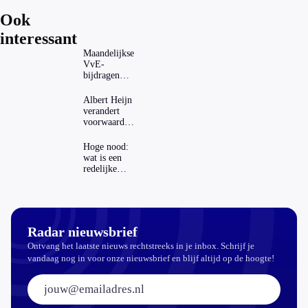
Ook
interessant
Maandelijkse
VvE-
bijdragen
stijgen: heeft
dat invloed
Albert Heijn
op je
verandert
hypotheek?
voorwaarden
koopzegels:
mag dat
Hoge nood:
zomaar?
wat is een
redelijke
prijs voor
een openbaar
toilet?
Radar nieuwsbrief
Ontvang het laatste nieuws rechtstreeks in je inbox. Schrijf je
vandaag nog in voor onze nieuwsbrief en blijf altijd op de hoogte!
E-mailadres: