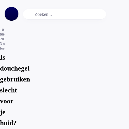
10-
06-
2020
3
min.
leestijd
Is
douchegel
gebruiken
slecht
voor
je
huid?