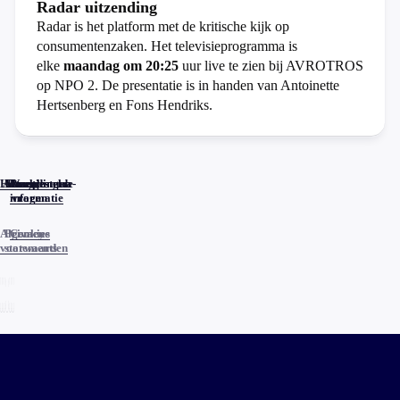
Radar uitzending
Radar is het platform met de kritische kijk op
consumentenzaken. Het televisieprogramma is
elke
maandag om 20:25
uur live te zien bij AVROTROS
op NPO 2. De presentatie is in handen van Antoinette
Hertsenberg en Fons Hendriks.
Home
Actueel
Uitzendingen
Reacties
Programma-
Veelgestelde
informatie
vragen
Algemene
Privacy
Cookies
voorwaarden
statements