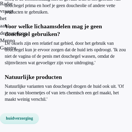
Radar
douchegel prima en hoef je geen doucheolie of andere vette
vraagt
producten te gebruiken.
het
aan
Voor welke lichaamsdelen mag je geen
dermatoloog
douchegel gebruiken?
Menno
De oksels zijn een relatief nat gebied, door het gebruik van
Gaastra.
douchegel kun je ervoor zorgen dat de huid iets opdroogt. 'Ik zou
niet de vagina of de penis met douchegel wassen, omdat de
slijmvliezen wat gevoeliger zijn voor uitdroging.'
Natuurlijke producten
Natuurlijke varianten van douchegel drogen de huid ook uit. 'Of
je nou van bloemetjes of van iets chemisch een gel maakt, het
maakt weinig verschil.'
huidverzorging