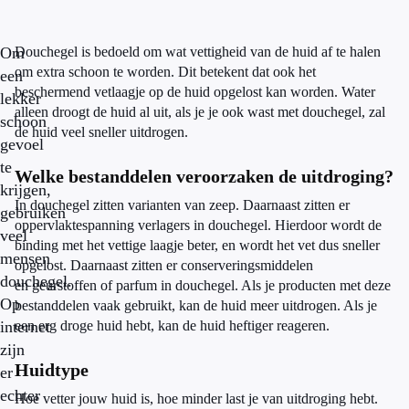
Om
Douchegel is bedoeld om wat vettigheid van de huid af te halen
om extra schoon te worden. Dit betekent dat ook het
een
beschermend vetlaagje op de huid opgelost kan worden. Water
lekker
alleen droogt de huid al uit, als je je ook wast met douchegel, zal
schoon
de huid veel sneller uitdrogen.
gevoel
te
Welke bestanddelen veroorzaken de uitdroging?
krijgen,
In douchegel zitten varianten van zeep. Daarnaast zitten er
gebruiken
oppervlaktespanning verlagers in douchegel. Hierdoor wordt de
veel
binding met het vettige laagje beter, en wordt het vet dus sneller
mensen
opgelost. Daarnaast zitten er conserveringsmiddelen
douchegel.
en geurstoffen of parfum in douchegel. Als je producten met deze
Op
bestanddelen vaak gebruikt, kan de huid meer uitdrogen. Als je
internet
een erg droge huid hebt, kan de huid heftiger reageren.
zijn
Huidtype
er
echter
Hoe vetter jouw huid is, hoe minder last je van uitdroging hebt.