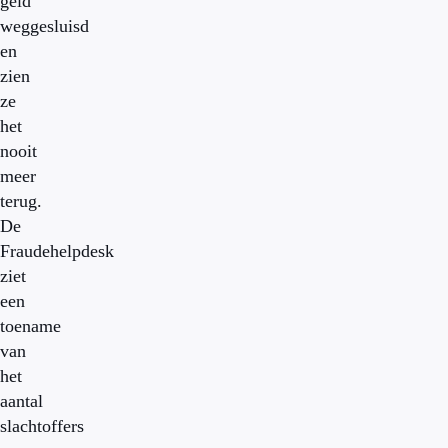
geld
weggesluisd
en
zien
ze
het
nooit
meer
terug.
De
Fraudehelpdesk
ziet
een
toename
van
het
aantal
slachtoffers