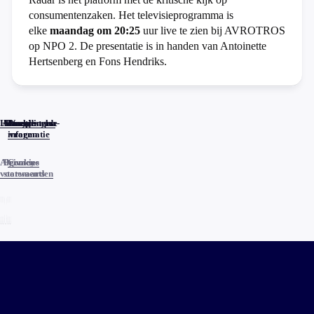
consumentenzaken. Het televisieprogramma is
elke
maandag om 20:25
uur live te zien bij AVROTROS
op NPO 2. De presentatie is in handen van Antoinette
Hertsenberg en Fons Hendriks.
Home
Actueel
Uitzendingen
Reacties
Programma-
Veelgestelde
informatie
vragen
Algemene
Privacy
Cookies
voorwaarden
statements