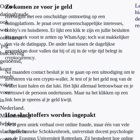
L
Online
Zo komen ze voor je geld
hi
datingfraude,
Het begint met een onschuldige ontmoeting op een
d
ook
datingplatform. Je praat over gemeenschappelijke interesses,
re
wel
hobby's en huisdieren. Er lijkt een klik te zijn en jullie besluiten
onflatteus
het gesprek voort te zetten op WhatsApp; toch wat makkelijker
dan via de datingapp. De ander laat tussen de dagelijkse
'pig
gesprekken door vallen dat hij of zij in de vrije tijd belegt in
butchering'
cryptocurrency.
genoemd,
komt
Na maanden contact besluit je in te gaan op een uitnodiging om te
steeds
investeren via een crypto-wallet. Je test of je het geld nog van de
vaker
wallet kunt halen en dat lukt. Het lijkt allemaal betrouwbaar en je
voor
vertrouwt de persoon ondertussen. Maar na het klikken op een
in
link ben je opeens al je geld kwijt.
Nederland.
Hoe slachtoffers worden ingepakt
Maandenlang
hebben
Dit is geen uniek verhaal over online fraude, maar één van vele
slachtoffers
volgens Janneke Schokkenbroek, universitair docent psychologie
aan de Erasmus Universiteit Rotterdam. Zij bestudeert hoe online
contact