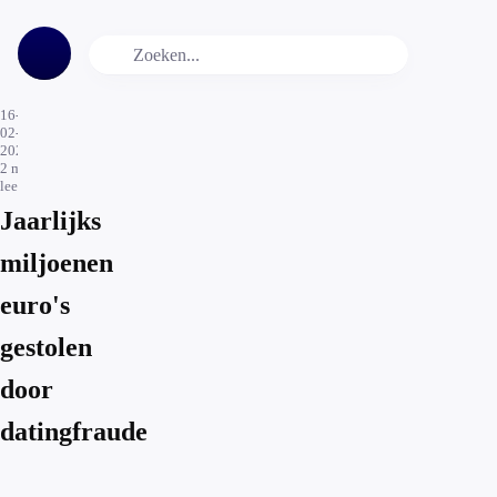
16-
02-
2026
2
min.
leestijd
Jaarlijks
miljoenen
euro's
gestolen
door
datingfraude