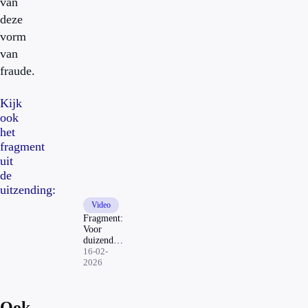
van
deze
vorm
van
fraude.
Kijk
ook
het
fragment
uit
de
uitzending:
Video
Fragment:
Voor
duizenden
euro's
16-02-
opgelicht
2026
tijdens
zoektocht
naar
Ook
liefde