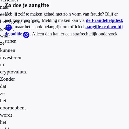
Zo doe je aangifte
naar
een
Heb jij zelf te maken gehad met zo'n vorm van fraude? Blijf er
niet mee rondlopen. Melding maken kan via
de Fraudehelpdesk
beleggingsplatform
, maar het is ook belangrijk om officieel
aangifte te doen bij
geleid,
de politie
. Alleen dan kan er een strafrechtelijk onderzoek
waar
starten.
ze
kunnen
investeren
in
cryptovaluta.
Zonder
dat
ze
het
doorhebben,
wordt
het