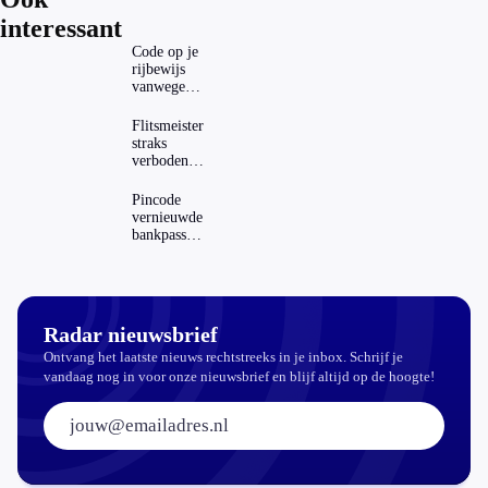
interessant
Code op je
rijbewijs
vanwege
AD(H)D of
autisme?
Flitsmeister
Zo
straks
verwijder
verboden?
je hem
Dit zijn de
regels in
Pincode
Nederland
vernieuwde
en het
bankpassen
buitenland
zichtbaar in
ING-app:
is dat wel
veilig?
Radar nieuwsbrief
Ontvang het laatste nieuws rechtstreeks in je inbox. Schrijf je
vandaag nog in voor onze nieuwsbrief en blijf altijd op de hoogte!
E-mailadres: