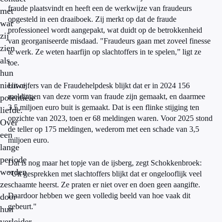
fraude plaatsvindt en heeft een de werkwijze van fraudeurs
met
opgesteld in een draaiboek. Zij merkt op dat de fraude
wat
professioneel wordt aangepakt, wat duidt op de betrokkenheid
zij
van georganiseerde misdaad. "Fraudeurs gaan met zoveel finesse
zien
te werk. Ze weten haarfijn op slachtoffers in te spelen,” ligt ze
als
toe.
hun
nieuwe
Uit cijfers van de Fraudehelpdesk blijkt dat er in 2024 156
meldingen van deze vorm van fraude zijn gemaakt, en daarmee
potentiële
3,5 miljoen euro buit is gemaakt. Dat is een flinke stijging ten
liefde.
opzichte van 2023, toen er 68 meldingen waren. Voor 2025 stond
Over
de teller op 175 meldingen, wederom met een schade van 3,5
een
miljoen euro.
lange
periode
Dat is nog maar het topje van de ijsberg, zegt Schokkenbroek:
worden
“Uit gesprekken met slachtoffers blijkt dat er ongelooflijk veel
ze
schaamte heerst. Ze praten er niet over en doen geen aangifte.
Daardoor hebben we geen volledig beeld van hoe vaak dit
door
gebeurt."
hun
verleider