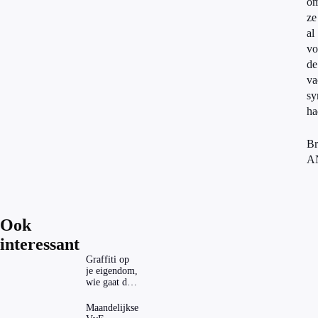
om
ze
al
vo
de
va
s
ha
Br
A
Ook
interessant
Graffiti op
je eigendom,
wie gaat dat
betalen?
Maandelijkse