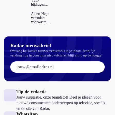
VvE-
bijdragen
stijgen: heeft
dat invloed
Albert Heijn
op je
verandert
hypotheek?
voorwaarden
koopzegels:
mag dat
zomaar?
Radar nieuwsbrief
Ontvang het laatste nieuws rechtstreeks in je inbox. Schrijf je
vandaag nog in voor onze nieuwsbrief en blijf altijd op de hoogte!
E-mailadres:
Tip de redactie
Jouw suggestie, onze brandstof! Deel je ideeën voor
nieuwe consumenten onderwerpen op televisie, socials
en de site van Radar.
WhatsApp