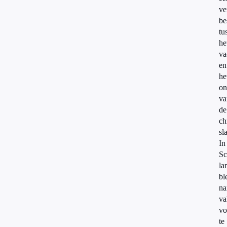
ve
be
tu
he
va
en
he
on
va
de
ch
sl
In
Sc
la
bl
na
va
vo
te