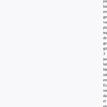
jo
ki
ee
gr
va
pl
te
de
ge
gr
3
ja
la
bl
uit
ee
Eu
on
da
er
ee