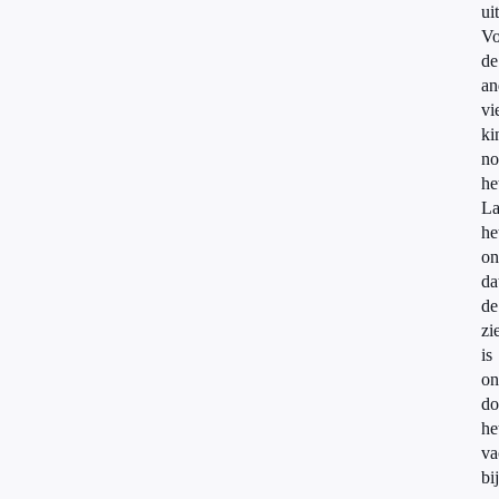
uit
Vo
de
an
vi
ki
no
he
La
he
on
da
de
zi
is
on
do
he
va
bi