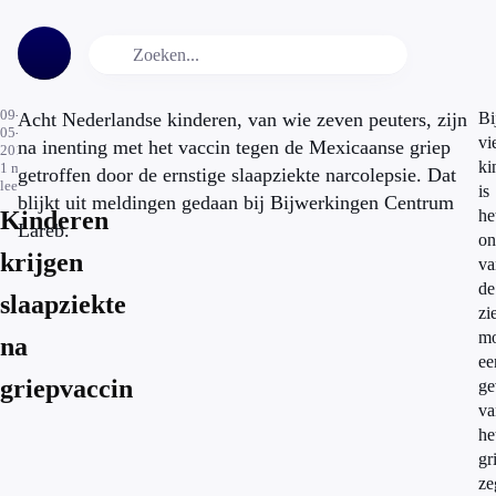
09-
Acht Nederlandse kinderen, van wie zeven peuters, zijn
Bi
05-
vi
na inenting met het vaccin tegen de Mexicaanse griep
2014
ki
1
min.
getroffen door de ernstige slaapziekte narcolepsie. Dat
leestijd
is
blijkt uit meldingen gedaan bij Bijwerkingen Centrum
Kinderen
he
Lareb.
on
krijgen
va
de
slaapziekte
zi
mo
na
ee
griepvaccin
ge
va
he
gr
ze