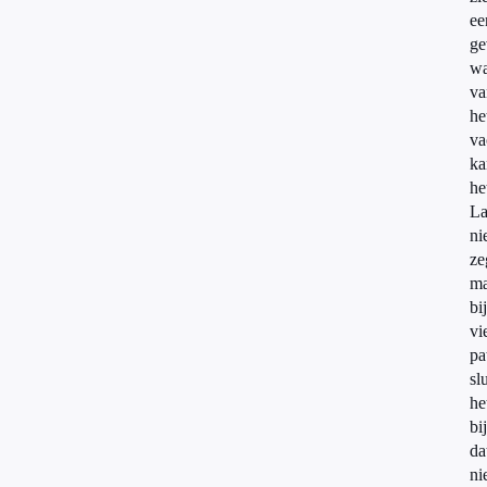
ee
ge
w
va
he
va
ka
he
La
ni
ze
ma
bij
vi
pa
slu
he
bi
da
ni