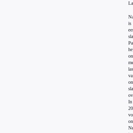
La
Na
is
ee
sl
Pa
he
on
me
las
va
on
sl
ov
In
20
vo
on
Ne