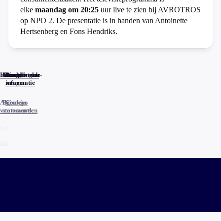
elke
maandag om 20:25
uur live te zien bij AVROTROS
op NPO 2. De presentatie is in handen van Antoinette
Hertsenberg en Fons Hendriks.
Home
Actueel
Uitzendingen
Reacties
Programma-
Veelgestelde
informatie
vragen
Algemene
Privacy
Cookies
voorwaarden
statements