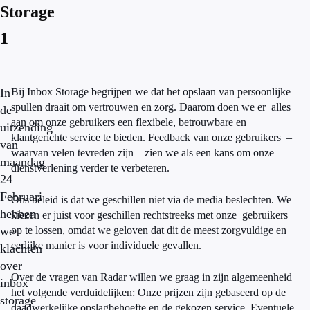
Storage
1
In
Bij Inbox Storage begrijpen we dat het opslaan van persoonlijke
spullen draait om vertrouwen en zorg. Daarom doen we er alles
de
aan om onze gebruikers een flexibele, betrouwbare en
uitzending
klantgerichte service te bieden. Feedback van onze gebruikers –
van
waarvan velen tevreden zijn – zien we als een kans om onze
maandag
dienstverlening verder te verbeteren.
24
Februari
Ons beleid is dat we geschillen niet via de media beslechten. We
hebben
kiezen er juist voor geschillen rechtstreeks met onze gebruikers
we
op te lossen, omdat we geloven dat dit de meest zorgvuldige en
eerlijke manier is voor individuele gevallen.
klachten
over
Over de vragen van Radar willen we graag in zijn algemeenheid
inbox
het volgende verduidelijken: Onze prijzen zijn gebaseerd op de
storage
daadwerkelijke opslagbehoefte en de gekozen service. Eventuele