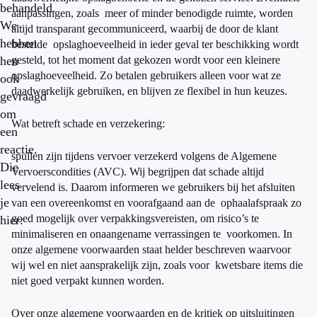
behandeld.
aanpassingen, zoals meer of minder benodigde ruimte, worden
We
altijd transparant gecommuniceerd, waarbij de door de klant
hebben
bestelde opslaghoeveelheid in ieder geval ter beschikking wordt
hen
gesteld, tot het moment dat gekozen wordt voor een kleinere
opslaghoeveelheid. Zo betalen gebruikers alleen voor wat ze
ook
daadwerkelijk gebruiken, en blijven ze flexibel in hun keuzes.
gevraagd
om
Wat betreft schade en verzekering:
een
reactie.
spullen zijn tijdens vervoer verzekerd volgens de Algemene
Die
Vervoerscondities (AVC). Wij begrijpen dat schade altijd
lees
vervelend is. Daarom informeren we gebruikers bij het afsluiten
je
van een overeenkomst en voorafgaand aan de ophaalafspraak zo
goed mogelijk over verpakkingsvereisten, om risico’s te
hier:
minimaliseren en onaangename verrassingen te voorkomen. In
onze algemene voorwaarden staat helder beschreven waarvoor
wij wel en niet aansprakelijk zijn, zoals voor kwetsbare items die
niet goed verpakt kunnen worden.
Over onze algemene voorwaarden en de kritiek op uitsluitingen