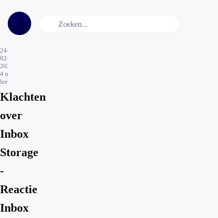
24-
02-
2025
4
min.
leestijd
Klachten
over
Inbox
Storage
-
Reactie
Inbox