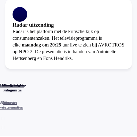
Radar uitzending
Radar is het platform met de kritische kijk op
consumentenzaken. Het televisieprogramma is
elke
maandag om 20:25
uur live te zien bij AVROTROS
op NPO 2. De presentatie is in handen van Antoinette
Hertsenberg en Fons Hendriks.
Home
Actueel
Uitzendingen
Reacties
Programma-
Veelgestelde
informatie
vragen
Algemene
Privacy
Cookies
voorwaarden
statements