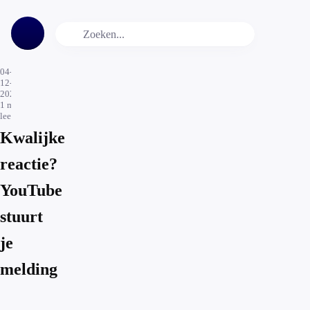
04-
12-
2020
1
min.
leestijd
Kwalijke
reactie?
YouTube
stuurt
je
melding