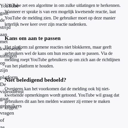
YouTube
YouTube zet een algoritme in om zulke uitlatingen te herkennen.
Wanneer er sprake is van een mogelijk kwetsende reactie, laat
gaat
YouTube de melding zien. De gebruiker moet op deze manier
de
letterlijk twee keer over zijn reactie nadenken.
strijd
aan
Kans om aan te passen
met
Het platform zal gemene reacties niet blokkeren, maar geeft
kwetsende
gebruikers wel de kans om hun reactie aan te passen. Via de
uitingen
melding roept YouTube gebruikers op om zich aan de richtlijnen
op
van het platform te houden.
zijn
platform.
Niet beledigend bedoeld?
De
Overigens kan het voorkomen dat de melding ook bij niet-
videodienst
kwetsende opmerkingen wordt getoond. YouTube wil graag dat
gaat
gebruikers dit aan hen melden wanneer zij ermee te maken
gebruikers
krijgen.
vragen
of
ze