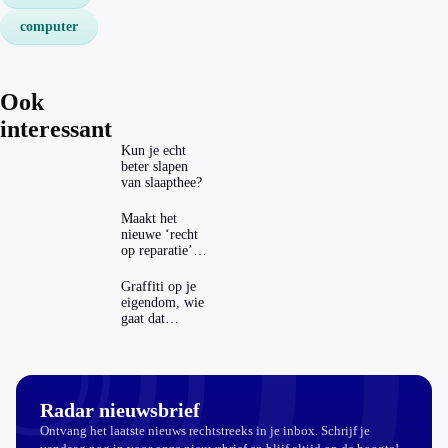
computer
Ook
interessant
Kun je echt
beter slapen
van slaapthee?
Maakt het
nieuwe ‘recht
op reparatie’
repareren ook
echt
Graffiti op je
aantrekkelijker?
eigendom, wie
gaat dat
betalen?
Radar nieuwsbrief
Ontvang het laatste nieuws rechtstreeks in je inbox. Schrijf je