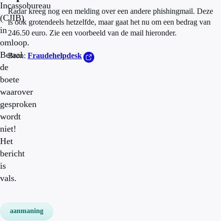
Incassobureau
Radar kreeg nog een melding over een andere phishingmail. Deze
(CJIB)
is ook grotendeels hetzelfde, maar gaat het nu om een bedrag van
in
246.50 euro. Zie een voorbeeld van de mail hieronder.
omloop.
Betaal
Bron:
Fraudehelpdesk
de
boete
waarover
gesproken
wordt
niet!
Het
bericht
is
vals.
aanmaning