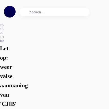
20-
10-
2017
1
min.
leestijd
Let
op:
weer
valse
aanmaning
van
'CJIB'