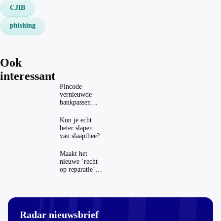
CJIB
phishing
Ook
interessant
Pincode
vernieuwde
bankpassen
zichtbaar in
ING-app: is dat
Kun je echt
wel veilig?
beter slapen
van slaapthee?
Maakt het
nieuwe ‘recht
op reparatie’
repareren ook
echt
aantrekkelijker?
Radar nieuwsbrief