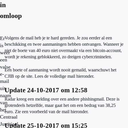
in
omloop
Er
Volgens de mail heb je te hard gereden. Je zou eerder al een
beschikking en twee aanmaningen hebben ontvangen. Wanneer je
is
niet de boete van 40 euro niet overmaakt via een bitcoin-account,
weer
wordt je rekening geblokkeerd, zo dreigen cybercriminelen.
een
valse
Een boete of aanmaning wordt nooit gemaild, waarschuwt het
e-
CJIB op de site. Lees de volledige mail hieronder.
mail
uit
Update 24-10-2017 om 12:58
naam
Radar kreeg een melding over een andere phishingmail. Deze is
van
grotendeels hetzelfde, maar gaat het om een bedrag van 38,25
het
euro. Zie een voorbeeld van de mail hieronder.
Centraal
Justitieel
Update 25-10-2017 om 15:25