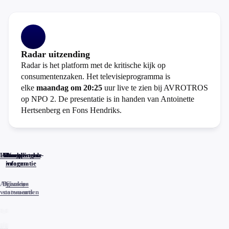
Radar uitzending
Radar is het platform met de kritische kijk op
consumentenzaken. Het televisieprogramma is
elke
maandag om 20:25
uur live te zien bij AVROTROS
op NPO 2. De presentatie is in handen van Antoinette
Hertsenberg en Fons Hendriks.
Home
Actueel
Uitzendingen
Reacties
Programma-
Veelgestelde
informatie
vragen
Algemene
Privacy
Cookies
voorwaarden
statements