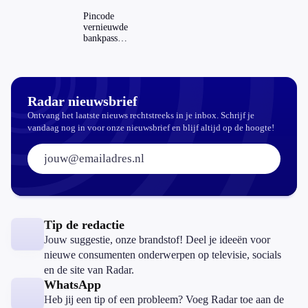
Dit zijn de
regels in
Pincode
Nederland
vernieuwde
en het
bankpassen
buitenland
zichtbaar in
ING-app:
is dat wel
veilig?
Radar nieuwsbrief
Ontvang het laatste nieuws rechtstreeks in je inbox. Schrijf je
vandaag nog in voor onze nieuwsbrief en blijf altijd op de hoogte!
E-mailadres:
Tip de redactie
Jouw suggestie, onze brandstof! Deel je ideeën voor
nieuwe consumenten onderwerpen op televisie, socials
en de site van Radar.
WhatsApp
Heb jij een tip of een probleem? Voeg Radar toe aan de