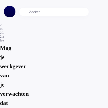
29-
07-
2024
2
min.
leestijd
Mag
je
werkgever
van
je
verwachten
dat