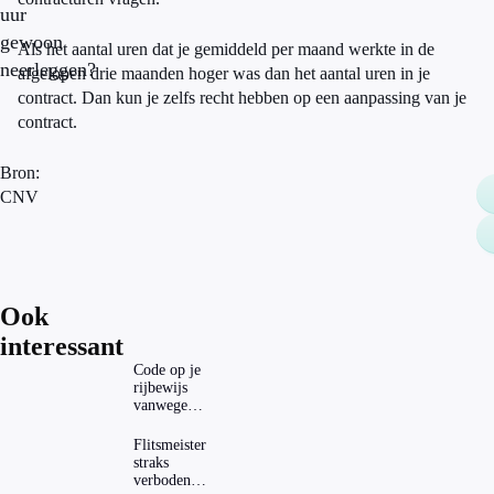
uur
gewoon
Als het aantal uren dat je gemiddeld per maand werkte in de
neerleggen?
afgelopen drie maanden hoger was dan het aantal uren in je
contract. Dan kun je zelfs recht hebben op een aanpassing van je
contract.
Bron:
CNV
Ook
interessant
Code op je
rijbewijs
vanwege
AD(H)D of
autisme?
Flitsmeister
Zo
straks
verwijder
verboden?
je hem