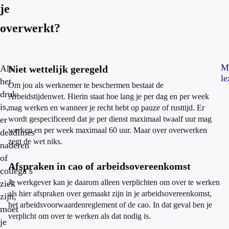
je
overwerkt?
M
Als
Niet wettelijk geregeld
le
het
Om jou als werknemer te beschermen bestaat de
druk
Arbeidstijdenwet. Hierin staat hoe lang je per dag en per week
is,
mag werken en wanneer je recht hebt op pauze of rusttijd. Er
er
wordt gespecificeerd dat je per dienst maximaal twaalf uur mag
werken en per week maximaal 60 uur. Maar over overwerken
deadlines
zegt de wet niks.
naderen
of
Afspraken in cao of arbeidsovereenkomst
collega’s
Je werkgever kan je daarom alleen verplichten om over te werken
ziek
als hier afspraken over gemaakt zijn in je arbeidsovereenkomst,
zijn,
het arbeidsvoorwaardenreglement of de cao. In dat geval ben je
moet
verplicht om over te werken als dat nodig is.
je