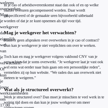
weleens
In je cao of arbeidsovereenkomst staat dan ook of en op welke
overwerken.
manier overuren gecompenseerd worden. Daar wordt
Mag
gespecificeerd of de gemaakte uren bijvoorbeeld uitbetaald
je
worden of dat je ze kunt opnemen als tijd voor tijd.
werkgever
Mag je werkgever het verwachten?
dat
eigenlijk
Staan er geen afspraken over overwerken in je cao of contract?
wel
Dan kan je werkgever je niet verplichten om over te werken.
van
je
Toch kan en mag je werkgever volgens vakbond CNV van je
verwachten dat je soms overwerkt. “Je werkgever laat je vast ook
verwachten?
wel eens wat eerder naar huis gaan om een persoonlijke reden”,
Of
vermelden zij op hun website. “We raden dus aan overwerk niet
kun
meteen te weigeren.”
je
jouw
Wat als je structureel overwerkt?
werkzaamheden
Werk je structureel over? Dan moet je misschien te veel werk in te
om
weinig tijd doen en dan kun je jouw werkgever om meer
17.00
contracturen vragen.