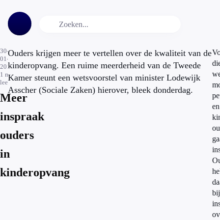
30-
Ouders krijgen meer te vertellen over de kwaliteit van de
Vo
01-
di
kinderopvang. Een ruime meerderheid van de Tweede
2015
we
1
min.
Kamer steunt een wetsvoorstel van minister Lodewijk
leestijd
mo
Asscher (Sociale Zaken) hierover, bleek donderdag.
Meer
pe
en
inspraak
ki
ou
ouders
ga
in
in
Ou
kinderopvang
he
da
bi
in
ov