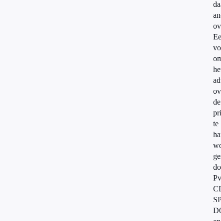
da
an
ov
E
vo
o
he
ad
ov
de
pr
te
ha
wo
ge
do
P
C
SP
D