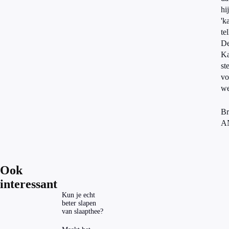
hij
'k
tel
D
K
st
vo
we
Br
A
Ook
interessant
Kun je echt
beter slapen
van slaapthee?