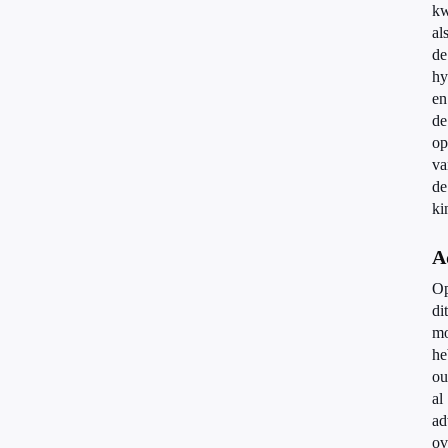
kw
al
de
hy
en
de
op
va
de
ki
A
O
dit
m
he
ou
al
ad
ov