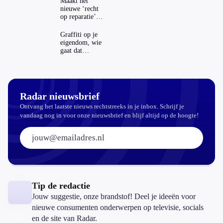
Maakt het
nieuwe ‘recht
op reparatie’
repareren ook
echt
Graffiti op je
aantrekkelijker?
eigendom, wie
gaat dat
betalen?
Radar nieuwsbrief
Ontvang het laatste nieuws rechtstreeks in je inbox. Schrijf je
vandaag nog in voor onze nieuwsbrief en blijf altijd op de hoogte!
E-mailadres:
Tip de redactie
Jouw suggestie, onze brandstof! Deel je ideeën voor
nieuwe consumenten onderwerpen op televisie, socials
en de site van Radar.