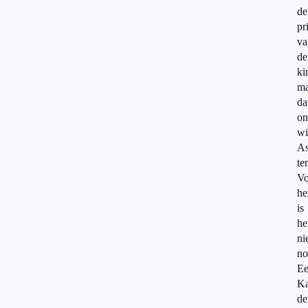
de
pr
va
de
ki
ma
da
on
wi
As
te
Vo
h
is
he
ni
no
E
Ka
de