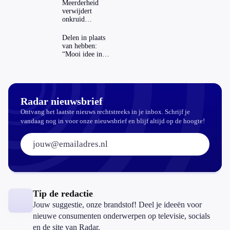
Meerderheid
verwijdert
onkruid
milieuvriendelijk:
‘Kwestie van
Delen in plaats
bijhouden’
van hebben:
“Mooi idee in
theorie”
Radar nieuwsbrief
Ontvang het laatste nieuws rechtstreeks in je inbox. Schrijf je
vandaag nog in voor onze nieuwsbrief en blijf altijd op de hoogte!
E-mailadres:
Tip de redactie
Jouw suggestie, onze brandstof! Deel je ideeën voor
nieuwe consumenten onderwerpen op televisie, socials
en de site van Radar.