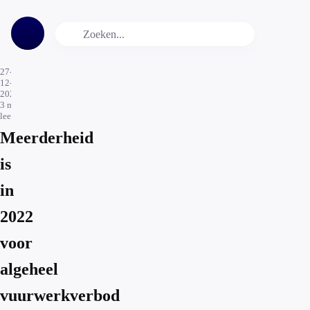
27-
12-
2022
3
min.
leestijd
Meerderheid
is
in
2022
voor
algeheel
vuurwerkverbod