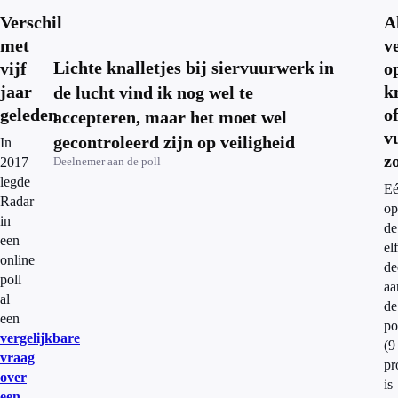
Verschil
A
met
v
Lichte knalletjes bij siervuurwerk in
vijf
o
jaar
k
de lucht vind ik nog wel te
geleden
o
accepteren, maar het moet wel
v
gecontroleerd zijn op veiligheid
In
z
2017
Deelnemer aan de poll
legde
E
Radar
op
in
de
een
elf
online
de
poll
aa
al
de
een
po
vergelijkbare
(9
vraag
pr
over
is
een