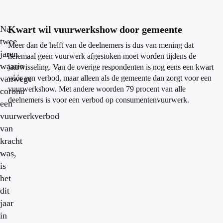
Na
Kwart wil vuurwerkshow door gemeente
twee
Meer dan de helft van de deelnemers is dus van mening dat
jaren
helemaal geen vuurwerk afgestoken moet worden tijdens de
waarin
jaarwisseling. Van de overige respondenten is nog eens een kwart
vanwege
vóór een verbod, maar alleen als de gemeente dan zorgt voor een
vuurwerkshow. Met andere woorden 79 procent van alle
corona
deelnemers is voor een verbod op consumentenvuurwerk.
een
vuurwerkverbod
van
kracht
was,
is
het
dit
jaar
in