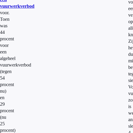
vo
vuurwerkverbod
ee
voor.
ve
Toen
op
was
al
44
kn
procent
Zi
voor
he
een
du
algeheel
mi
vuurwerkverbod
be
(tegen
te
54
si
procent
Vo
nu)
vu
en
zo
29
is
procent
we
(nu
an
25
sl
procent)
4