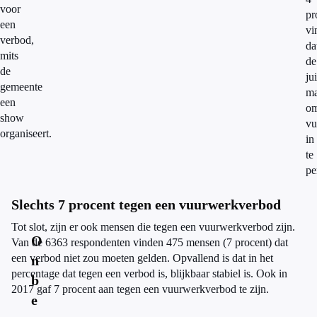
voor
pr
een
vi
verbod,
da
mits
de
de
ju
gemeente
ma
een
o
show
vu
organiseert.
in
te
pe
Slechts 7 procent tegen een vuurwerkverbod
Tot slot, zijn er ook mensen die tegen een vuurwerkverbod zijn.
O
Van de 6363 respondenten vinden 475 mensen (7 procent) dat
een verbod niet zou moeten gelden. Opvallend is dat in het
n
percentage dat tegen een verbod is, blijkbaar stabiel is. Ook in
b
2017 gaf 7 procent aan tegen een vuurwerkverbod te zijn.
e