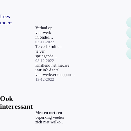
Lees
meer:
Verbod op
vuurwerk
in onder
andere
05-11-2022
Amsterdam
Te veel kruit en
en
te ver
Rotterdam
springende
tijdens Oud
vonken: dit is
08-12-2022
en Nieuw
waarom een
Knallend het nieuwe
vijfde van
jaar in? Aantal
kindervuurwerk
vuurwerkverkooppunten
is afgekeurd
daalt
13-12-2022
Ook
interessant
Mensen met een
beperking voelen
zich niet welkom
op festivals