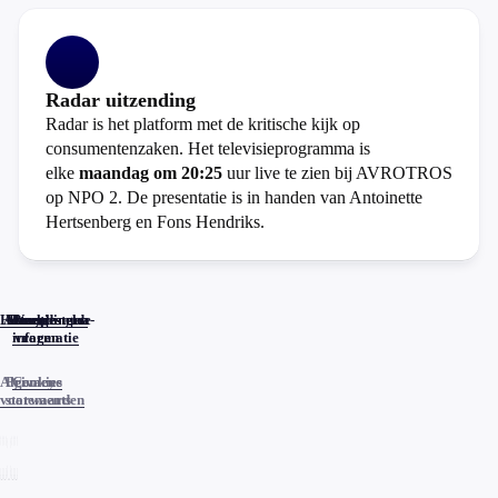
Radar uitzending
Radar is het platform met de kritische kijk op
consumentenzaken. Het televisieprogramma is
elke
maandag om 20:25
uur live te zien bij AVROTROS
op NPO 2. De presentatie is in handen van Antoinette
Hertsenberg en Fons Hendriks.
Home
Actueel
Uitzendingen
Reacties
Programma-
Veelgestelde
informatie
vragen
Algemene
Privacy
Cookies
voorwaarden
statements