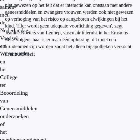
niet gewezen op het feit dat er interactie kan ontstaan met andere
samen
geneesmiddelen en zwangere vrouwen werden ook niet gewezen
met
op verhoging van het risico op aangeboren afwijkingen bij het
de
kind. 'Hier wordt geen adequate voorlichting gegeven', zegt
Nederlandse
Jeanine Roeters van Lennep, vasculair internist in het Erasmus
Voedsel
MC. Volgens haar is er maar één oplossing: dit moet een
en
kruidenmedicijn worden zodat het alleen bij apotheken verkocht
Warenautoriteit
mag worden.
en
het
College
ter
Beoordeling
van
Geneesmiddelen
onderzoeken
of
het
voedingssupplement