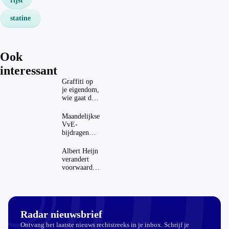
rijst
statine
Ook
interessant
Graffiti op
je eigendom,
wie gaat dat
betalen?
Maandelijkse
VvE-
bijdragen
stijgen: heeft
dat invloed
Albert Heijn
op je
verandert
hypotheek?
voorwaarden
koopzegels:
mag dat
zomaar?
Radar nieuwsbrief
Ontvang het laatste nieuws rechtstreeks in je inbox. Schrijf je