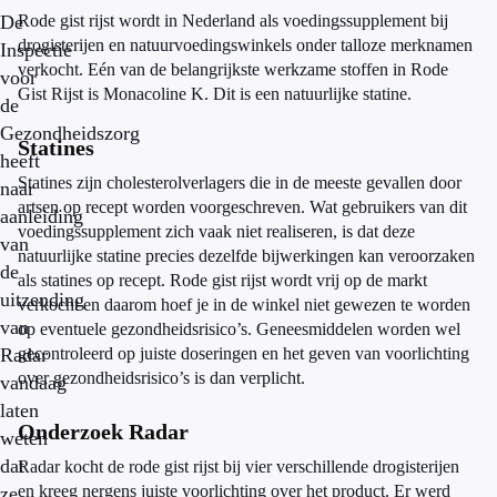
De
Rode gist rijst wordt in Nederland als voedingssupplement bij
drogisterijen en natuurvoedingswinkels onder talloze merknamen
Inspectie
verkocht. Eén van de belangrijkste werkzame stoffen in Rode
voor
Gist Rijst is Monacoline K. Dit is een natuurlijke statine.
de
Gezondheidszorg
Statines
heeft
Statines zijn cholesterolverlagers die in de meeste gevallen door
naar
artsen op recept worden voorgeschreven. Wat gebruikers van dit
aanleiding
voedingssupplement zich vaak niet realiseren, is dat deze
van
natuurlijke statine precies dezelfde bijwerkingen kan veroorzaken
de
als statines op recept. Rode gist rijst wordt vrij op de markt
uitzending
verkocht en daarom hoef je in de winkel niet gewezen te worden
van
op eventuele gezondheidsrisico’s. Geneesmiddelen worden wel
Radar
gecontroleerd op juiste doseringen en het geven van voorlichting
over gezondheidsrisico’s is dan verplicht.
vandaag
laten
Onderzoek Radar
weten
dat
Radar kocht de rode gist rijst bij vier verschillende drogisterijen
en kreeg nergens juiste voorlichting over het product. Er werd
ze