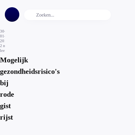
30-
01-
2017
2
min.
leestijd
Mogelijk
gezondheidsrisico's
bij
rode
gist
rijst