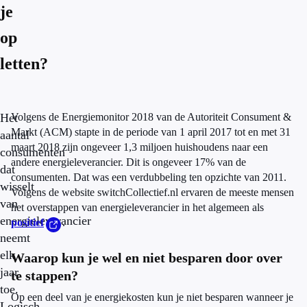
je
op
letten?
Het
Volgens de Energiemonitor 2018 van de Autoriteit Consument &
Markt (ACM) stapte in de periode van 1 april 2017 tot en met 31
aantal
maart 2018 zijn ongeveer 1,3 miljoen huishoudens naar een
consumenten
andere energieleverancier. Dit is ongeveer 17% van de
dat
consumenten. Dat was een verdubbeling ten opzichte van 2011.
wisselt
Volgens de website switchCollectief.nl ervaren de meeste mensen
van
het overstappen van energieleverancier in het algemeen als
energieleverancier
positief
.
neemt
elk
Waarop kun je wel en niet besparen door over
jaar
te stappen?
toe.
Op een deel van je energiekosten kun je niet besparen wanneer je
Logisch,