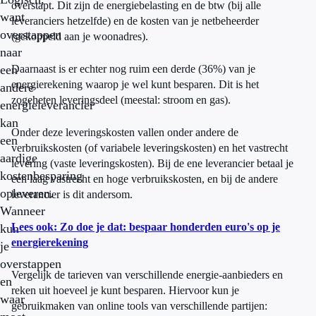
overstapt. Dit zijn de energiebelasting en de btw (bij alle
want
leveranciers hetzelfde) en de kosten van je netbeheerder
overstappen
(gekoppeld aan je woonadres).
naar
een
Daarnaast is er echter nog ruim een derde (36%) van je
energierekening waarop je wel kunt besparen. Dit is het
andere
zogeheten leveringsdeel (meestal: stroom en gas).
energieleverancier
kan
Onder deze leveringskosten vallen onder andere de
een
verbruikskosten (of variabele leveringskosten) en het vastrecht
aardige
levering (vaste leveringskosten). Bij de ene leverancier betaal je
kostenbesparing
een laag vastrecht en hoge verbruikskosten, en bij de andere
opleveren.
leverancier is dit andersom.
Wanneer
Lees ook: Zo doe je dat: bespaar honderden euro's op je
kun
energierekening
je
overstappen
Vergelijk de tarieven van verschillende energie-aanbieders en
en
reken uit hoeveel je kunt besparen. Hiervoor kun je
waar
gebruikmaken van online tools van verschillende partijen: