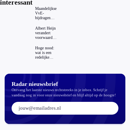
interessant
Maandelijkse
VvE-
bijdragen
stijgen: heeft
dat invloed
Albert Heijn
op je
verandert
hypotheek?
voorwaarden
koopzegels:
mag dat
Hoge nood:
zomaar?
wat is een
redelijke
prijs voor
een openbaar
toilet?
Radar nieuwsbrief
Ontvang het laatste nieuws rechtstreeks in je inbox. Schrijf je
vandaag nog in voor onze nieuwsbrief en blijf altijd op de hoogte!
E-mailadres: