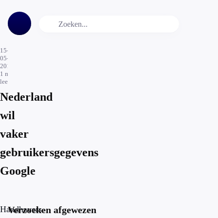
15-
05-
2015
1
min.
leestijd
Nederland
wil
vaker
gebruikersgegevens
Google
Handhavers
Verzoeken afgewezen