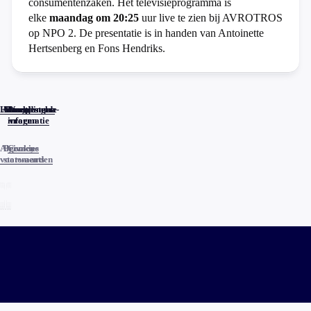
consumentenzaken. Het televisieprogramma is
elke
maandag om 20:25
uur live te zien bij AVROTROS
op NPO 2. De presentatie is in handen van Antoinette
Hertsenberg en Fons Hendriks.
Home
Actueel
Uitzendingen
Reacties
Programma-
Veelgestelde
informatie
vragen
Algemene
Privacy
Cookies
voorwaarden
statements