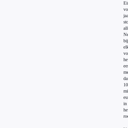
Ei
vo
ja
st
al
Ne
bij
el
vo
he
ee
me
da
10
mi
eu
in
he
ro