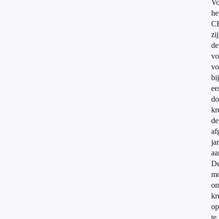
Vo
he
C
zi
de
vo
vo
bi
ee
do
kr
de
af
ja
aa
D
mo
o
kr
op
te