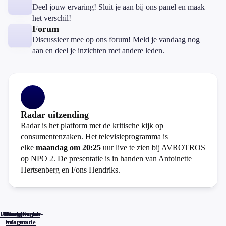
Deel jouw ervaring! Sluit je aan bij ons panel en maak
het verschil!
Forum
Discussieer mee op ons forum! Meld je vandaag nog
aan en deel je inzichten met andere leden.
Radar uitzending
Radar is het platform met de kritische kijk op
consumentenzaken. Het televisieprogramma is
elke
maandag om 20:25
uur live te zien bij AVROTROS
op NPO 2. De presentatie is in handen van Antoinette
Hertsenberg en Fons Hendriks.
Home
Actueel
Uitzendingen
Reacties
Programma-
Veelgestelde
informatie
vragen