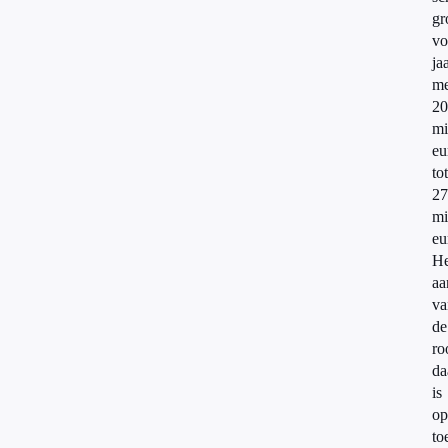
gr
vo
ja
me
20
mi
eu
tot
27
mi
eu
He
aa
va
de
ro
da
is
op
to