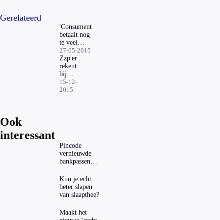
Gerelateerd
'Consument
betaalt nog
te veel
voor
27-05-2015
lening'
Zzp'er
rekent
bij
nood
15-12-
op
2015
familie
Ook
interessant
Pincode
vernieuwde
bankpassen
zichtbaar in
ING-app: is dat
Kun je echt
wel veilig?
beter slapen
van slaapthee?
Maakt het