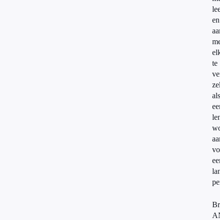
le
en
aa
me
el
te
ve
ze
al
ee
le
wo
aa
vo
ee
la
pe
Br
A