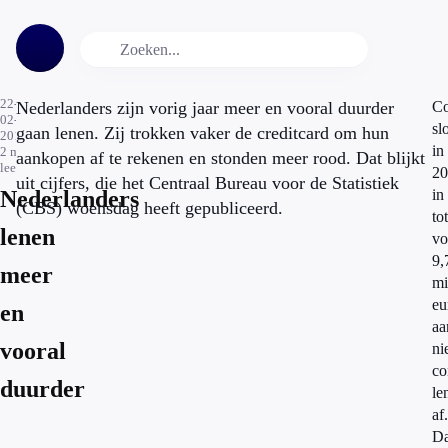
22-
Nederlanders zijn vorig jaar meer en vooral duurder
Co
02-
sl
gaan lenen. Zij trokken vaker de creditcard om hun
2012
in
2
min.
aankopen af te rekenen en stonden meer rood. Dat blijkt
leestijd
20
uit cijfers, die het Centraal Bureau voor de Statistiek
Nederlanders
in
(CBS) woensdag heeft gepubliceerd.
to
lenen
vo
9,
meer
mi
eu
en
aa
vooral
ni
co
duurder
le
af.
Da