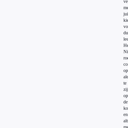
ve
me
jui
ki
vo
du
le
He
Ni
ro
co
op
al
te
zi
op
de
ko
en
alt
me