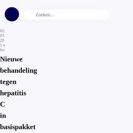
02-
03-
2018
1
min.
leestijd
Nieuwe
behandeling
tegen
hepatitis
C
in
basispakket