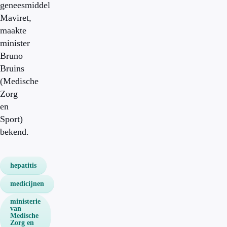
geneesmiddel
Maviret,
maakte
minister
Bruno
Bruins
(Medische
Zorg
en
Sport)
bekend.
hepatitis
medicijnen
ministerie
van
Medische
Zorg en