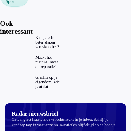
Sport
Ook
interessant
Kun je echt
beter slapen
van slaapthee?
Maakt het
nieuwe ‘recht
op reparatie’
repareren ook
echt
Graffiti op je
aantrekkelijker?
eigendom, wie
gaat dat
betalen?
Radar nieuwsbrief
Ontvang het laatste nieuws rechtstreeks in je inbox. Schrijf je
vandaag nog in voor onze nieuwsbrief en blijf altijd op de hoogte!