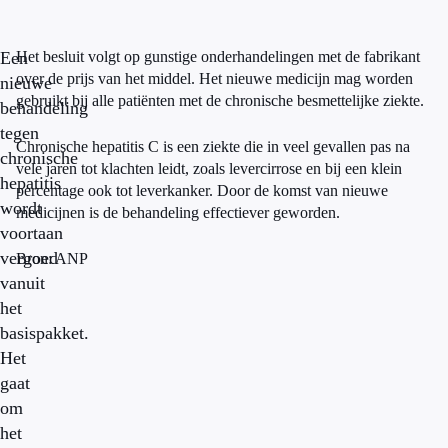
Een
Het besluit volgt op gunstige onderhandelingen met de fabrikant
over de prijs van het middel. Het nieuwe medicijn mag worden
nieuwe
gebruikt bij alle patiënten met de chronische besmettelijke ziekte.
behandeling
tegen
Chronische hepatitis C is een ziekte die in veel gevallen pas na
chronische
vele jaren tot klachten leidt, zoals levercirrose en bij een klein
hepatitis
percentage ook tot leverkanker. Door de komst van nieuwe
wordt
medicijnen is de behandeling effectiever geworden.
voortaan
vergoed
Bron: ANP
vanuit
het
basispakket.
Het
gaat
om
het