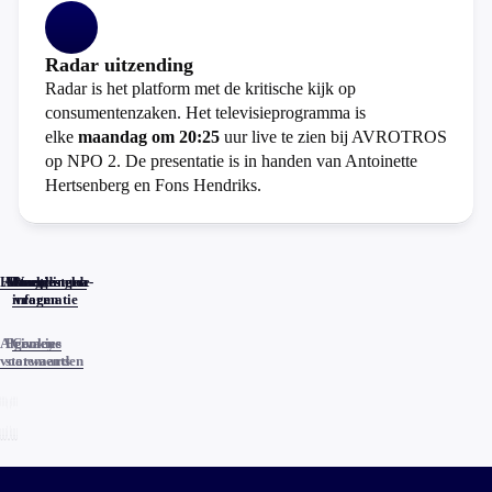
Radar uitzending
Radar is het platform met de kritische kijk op
consumentenzaken. Het televisieprogramma is
elke
maandag om 20:25
uur live te zien bij AVROTROS
op NPO 2. De presentatie is in handen van Antoinette
Hertsenberg en Fons Hendriks.
Home
Actueel
Uitzendingen
Reacties
Programma-
Veelgestelde
informatie
vragen
Algemene
Privacy
Cookies
voorwaarden
statements