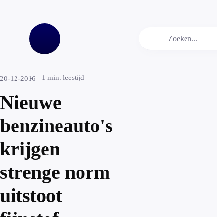
1
min. leestijd
20-12-2016
Nieuwe
benzineauto's
krijgen
strenge norm
uitstoot