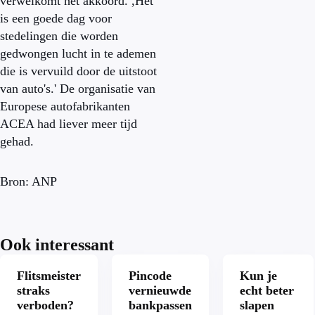
verwelkomt het akkoord. ,Het
is een goede dag voor
stedelingen die worden
gedwongen lucht in te ademen
die is vervuild door de uitstoot
van auto's.' De organisatie van
Europese autofabrikanten
ACEA had liever meer tijd
gehad.
Bron: ANP
Ook interessant
Flitsmeister
Pincode
Kun je
straks
vernieuwde
echt beter
verboden?
bankpassen
slapen