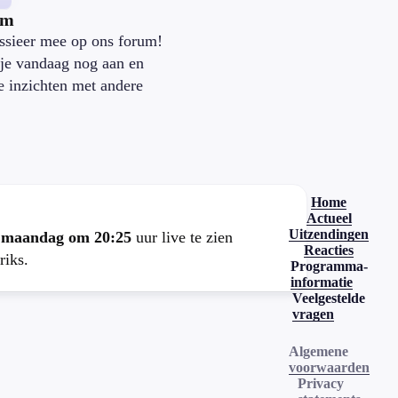
um
ssieer mee op ons forum!
je vandaag nog aan en
je inzichten met andere
.
Home
Actueel
Uitzendingen
e
maandag om 20:25
uur live te zien
Reacties
riks.
Programma-
informatie
Veelgestelde
vragen
Algemene
voorwaarden
Privacy