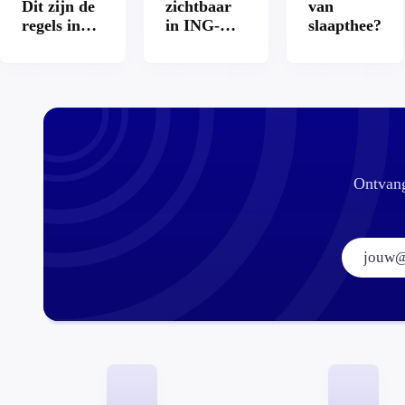
Dit zijn de
zichtbaar
van
regels in
in ING-
slaapthee?
Nederland
app: is dat
en het
wel veilig?
buitenland
Ontvang