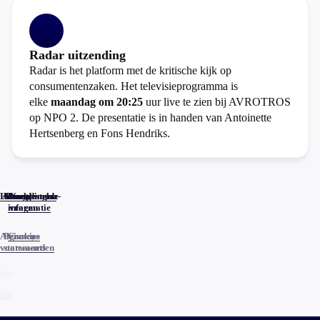
Radar uitzending
Radar is het platform met de kritische kijk op
consumentenzaken. Het televisieprogramma is
elke
maandag om 20:25
uur live te zien bij AVROTROS
op NPO 2. De presentatie is in handen van Antoinette
Hertsenberg en Fons Hendriks.
Home
Actueel
Uitzendingen
Reacties
Programma-
Veelgestelde
informatie
vragen
Algemene
Privacy
Cookies
voorwaarden
statements