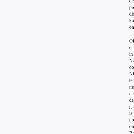
de
pr
di
ku
on
O
er
in
Ne
oo
Ni
te
mo
na
de
ga
is
no
on
Bi