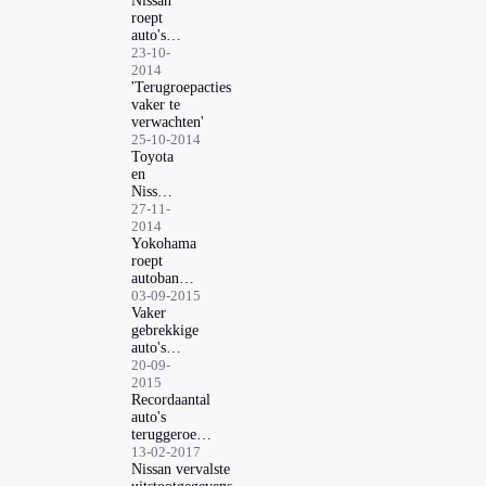
Nissan
roept
auto's
terug om
23-10-
probleem
2014
met
'Terugroepacties
airbags
vaker te
verwachten'
25-10-2014
Toyota
en
Nissan
roepen
27-11-
auto's
2014
terug
Yokohama
roept
autobanden
terug
03-09-2015
Vaker
gebrekkige
auto's
verkocht
20-09-
2015
Recordaantal
auto's
teruggeroepen
in 2016
13-02-2017
Nissan vervalste