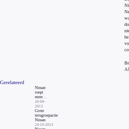
Ni
Ne
w
do
ni
be
vo
co
Br
A
Gerelateerd
Nissan
roept
meer
dan
26-09-
900.000
2013
auto's
Grote
terug
terugroepactie
Nissan
24-10-2013