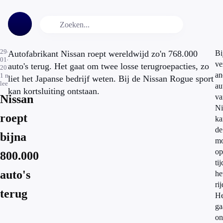
29-
Autofabrikant Nissan roept wereldwijd zo'n 768.000
Bi
01-
ve
auto's terug. Het gaat om twee losse terugroepacties, zo
2015
an
1
min.
liet het Japanse bedrijf weten. Bij de Nissan Rogue sport
leestijd
au
kan kortsluiting ontstaan.
Nissan
va
Ni
roept
ka
de
bijna
mo
op
800.000
ti
auto's
he
ri
terug
He
ga
on