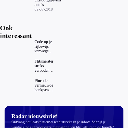
uitstootgegevens
auto's
09-07-2018
Ook
interessant
Code op je
rijbewijs
vanwege
AD(H)D of
autisme?
Flitsmeister
Zo
straks
verwijder
verboden?
je hem
Dit zijn de
regels in
Pincode
Nederland
vernieuwde
en het
bankpassen
buitenland
zichtbaar in
ING-app:
is dat wel
veilig?
Radar nieuwsbrief
Ontvang het laatste nieuws rechtstreeks in je inbox. Schrijf je
vandaag nog in voor onze nieuwsbrief en blijf altijd op de hoogte!