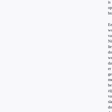
is
op
br
E
wo
va
Ni
lie
do
we
da
er
ge
me
be
zi
va
sl
do