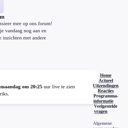
um
ssieer mee op ons forum!
je vandaag nog aan en
je inzichten met andere
.
Home
Actueel
Uitzendingen
e
maandag om 20:25
uur live te zien
Reacties
riks.
Programma-
informatie
Veelgestelde
vragen
Algemene