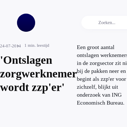
1
min. leestijd
24-07-2014
Een groot aantal
ontslagen werknemer
'Ontslagen
in de zorgsector zit ni
zorgwerknemer
bij de pakken neer en
begint als zzp'er voor
wordt zzp'er'
zichzelf, blijkt uit
onderzoek van ING
Economisch Bureau.