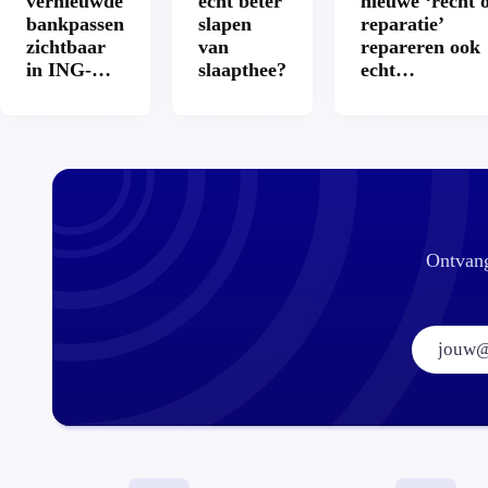
vernieuwde
echt beter
nieuwe ‘recht 
bankpassen
slapen
reparatie’
zichtbaar
van
repareren ook
in ING-
slaapthee?
echt
app: is dat
aantrekkelijke
wel veilig?
Ontvang