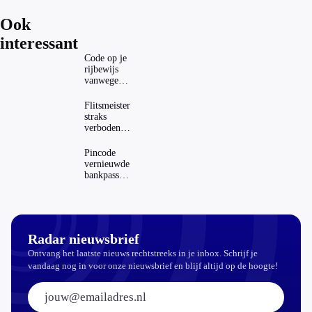
Ook
interessant
Code op je
rijbewijs
vanwege
AD(H)D of
autisme?
Flitsmeister
Zo
straks
verwijder
verboden?
je hem
Dit zijn de
regels in
Pincode
Nederland
vernieuwde
en het
bankpassen
buitenland
zichtbaar in
ING-app:
is dat wel
veilig?
Radar nieuwsbrief
Ontvang het laatste nieuws rechtstreeks in je inbox. Schrijf je
vandaag nog in voor onze nieuwsbrief en blijf altijd op de hoogte!
E-mailadres: