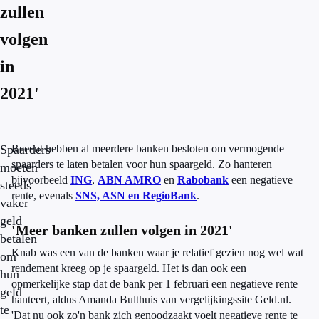
zullen
volgen
in
2021'
Spaarders
Recent hebben al meerdere banken besloten om vermogende
spaarders te laten betalen voor hun spaargeld. Zo hanteren
moeten
bijvoorbeeld
ING
,
ABN AMRO
en
Rabobank
een negatieve
steeds
rente, evenals
SNS, ASN en RegioBank
.
vaker
geld
'Meer banken zullen volgen in 2021'
betalen
Knab was een van de banken waar je relatief gezien nog wel wat
om
rendement kreeg op je spaargeld. Het is dan ook een
hun
opmerkelijke stap dat de bank per 1 februari een negatieve rente
geld
hanteert, aldus Amanda Bulthuis van vergelijkingssite Geld.nl.
te
'Dat nu ook zo'n bank zich genoodzaakt voelt negatieve rente te