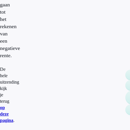
gaan
tot
het
rekenen
van
een
negatieve
rente.
De
hele
uitzending
kijk
je
terug
op
deze
pagina
.