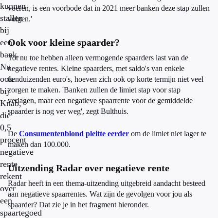
kunnen
voeren, is een voorbode dat in 2021 meer banken deze stap zullen
stallen
volgen.'
bij
Ook voor kleine spaarder?
een
bank.
Tot nu toe hebben alleen vermogende spaarders last van de
Nu
negatieve rentes. Kleine spaarders, met saldo's van enkele
ook
tienduizenden euro's, hoeven zich ook op korte termijn niet veel
zorgen te maken. 'Banken zullen de limiet stap voor stap
bij
verlagen, maar een negatieve spaarrente voor de gemiddelde
Knab,
spaarder is nog ver weg', zegt Bulthuis.
die
0,5
De
Consumentenblond pleitte eerder
om de limiet niet lager te
procent
maken dan 100.000.
negatieve
rente
Uitzending Radar over negatieve rente
rekent
Radar heeft in een thema-uitzending uitgebreid aandacht besteed
over
aan negatieve spaarrentes. Wat zijn de gevolgen voor jou als
een
spaarder? Dat zie je in het fragment hieronder.
spaartegoed