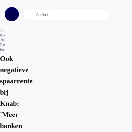
11-
01-
2021
2
min.
leestijd
Ook
negatieve
spaarrente
bij
Knab:
'Meer
banken