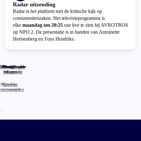
Radar uitzending
Radar is het platform met de kritische kijk op
consumentenzaken. Het televisieprogramma is
elke
maandag om 20:25
uur live te zien bij AVROTROS
op NPO 2. De presentatie is in handen van Antoinette
Hertsenberg en Fons Hendriks.
Home
Actueel
Uitzendingen
Reacties
Programma-
Veelgestelde
informatie
vragen
Algemene
Privacy
Cookies
voorwaarden
statements