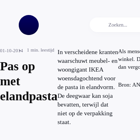
1
min. leestijd
01-10-2014
Als mens
In verscheidene kranten
winkel. 
waarschuwt meubel- en
Pas op
dan verg
woongigant IKEA
met
woensdagochtend voor
Bron: A
de pasta in elandvorm.
elandpasta
De deegwaar kan soja
bevatten, terwijl dat
niet op de verpakking
staat.