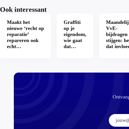
Ook interessant
Maakt het
Graffiti
Maandelij
nieuwe ‘recht op
op je
VvE-
reparatie’
eigendom,
bijdragen
repareren ook
wie gaat
stijgen: he
echt
dat
dat invloe
aantrekkelijker?
betalen?
op je
hypothee
Ontvang