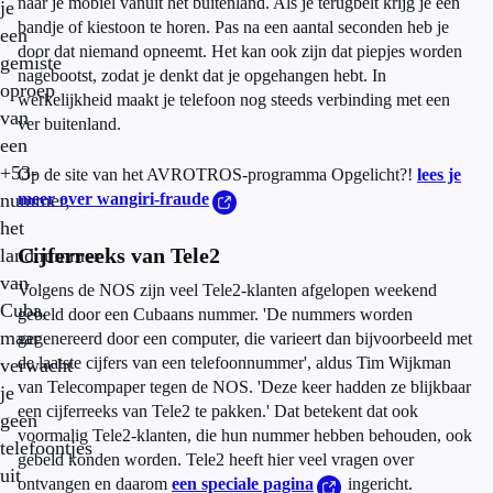
naar je mobiel vanuit het buitenland. Als je terugbelt krijg je een
je
bandje of kiestoon te horen. Pas na een aantal seconden heb je
een
door dat niemand opneemt. Het kan ook zijn dat piepjes worden
gemiste
nagebootst, zodat je denkt dat je opgehangen hebt. In
oproep
werkelijkheid maakt je telefoon nog steeds verbinding met een
van
ver buitenland.
een
+53-
Op de site van het AVROTROS-programma Opgelicht?!
lees je
nummer,
meer over wangiri-fraude
het
Cijferreeks van Tele2
landnummer
van
Volgens de NOS zijn veel Tele2-klanten afgelopen weekend
Cuba,
gebeld door een Cubaans nummer. 'De nummers worden
maar
gegenereerd door een computer, die varieert dan bijvoorbeeld met
de laatste cijfers van een telefoonnummer', aldus Tim Wijkman
verwacht
van Telecompaper tegen de NOS. 'Deze keer hadden ze blijkbaar
je
een cijferreeks van Tele2 te pakken.' Dat betekent dat ook
geen
voormalig Tele2-klanten, die hun nummer hebben behouden, ook
telefoontjes
gebeld konden worden. Tele2 heeft hier veel vragen over
uit
ontvangen en daarom
een speciale pagina
ingericht.