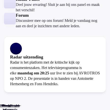
Deel jouw ervaring! Sluit je aan bij ons panel en maak
het verschil!
Forum
Discussieer mee op ons forum! Meld je vandaag nog
aan en deel je inzichten met andere leden.
Radar uitzending
Radar is het platform met de kritische kijk op
consumentenzaken. Het televisieprogramma is
elke
maandag om 20:25
uur live te zien bij AVROTROS
op NPO 2. De presentatie is in handen van Antoinette
Hertsenberg en Fons Hendriks.
Home
Actueel
Uitzendingen
Reacties
Programma-
Veelgestelde
informatie
vragen