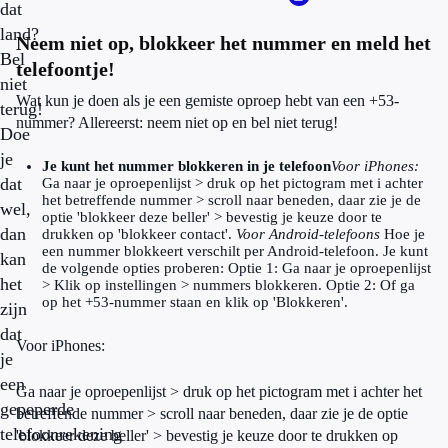
dat
land?
Neem niet op, blokkeer het nummer en meld het
Bel
telefoontje!
niet
Wat kun je doen als je een gemiste oproep hebt van een +53-
terug!
nummer? Allereerst: neem niet op en bel niet terug!
Doe
je
Je kunt het nummer blokkeren in je telefoon
Voor iPhones:
dat
Ga naar je oproepenlijst > druk op het pictogram met i achter
het betreffende nummer > scroll naar beneden, daar zie je de
wel,
optie 'blokkeer deze beller' > bevestig je keuze door te
dan
drukken op 'blokkeer contact'.
Voor Android-telefoons
Hoe je
een nummer blokkeert verschilt per Android-telefoon. Je kunt
kan
de volgende opties proberen: Optie 1: Ga naar je oproepenlijst
het
> Klik op instellingen > nummers blokkeren. Optie 2: Of ga
op het +53-nummer staan en klik op 'Blokkeren'.
zijn
dat
Voor iPhones:
je
een
Ga naar je oproepenlijst > druk op het pictogram met i achter het
gepeperde
betreffende nummer > scroll naar beneden, daar zie je de optie
telefoonrekening
'blokkeer deze beller' > bevestig je keuze door te drukken op