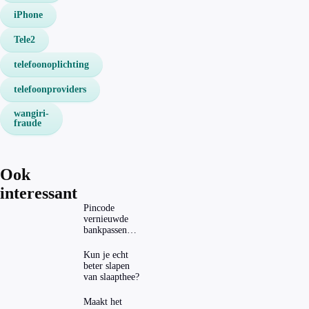
iPhone
Tele2
telefoonoplichting
telefoonproviders
wangiri-
fraude
Ook
interessant
Pincode
vernieuwde
bankpassen
zichtbaar in
ING-app: is dat
Kun je echt
wel veilig?
beter slapen
van slaapthee?
Maakt het