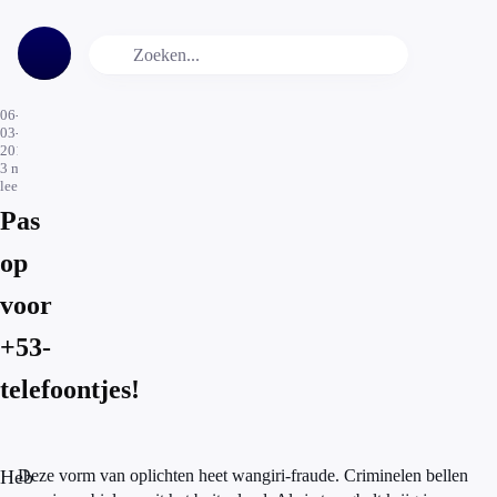
06-
03-
2018
3
min.
leestijd
Pas
op
voor
+53-
telefoontjes!
Heb
Deze vorm van oplichten heet wangiri-fraude. Criminelen bellen