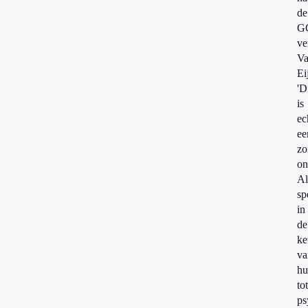
de
G
ve
V
Ei
'D
is
ec
ee
zo
on
Al
sp
in
de
ke
va
hu
tot
ps