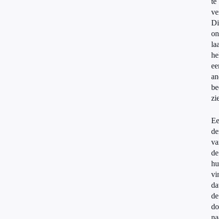
te
ve
Di
on
la
he
ee
an
be
zi
E
de
va
de
hu
vi
da
de
do
na