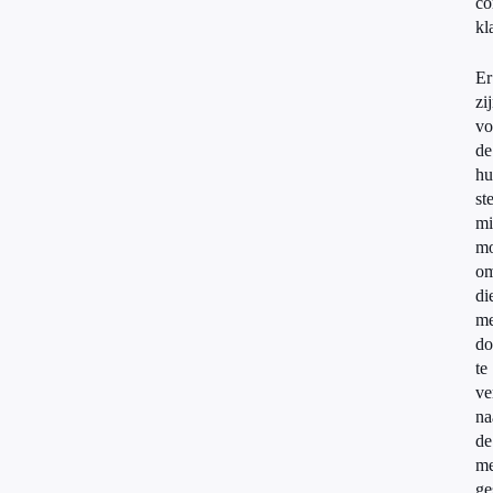
co
kl
Er
zi
vo
de
hu
st
mi
mo
o
di
me
do
te
ve
na
de
me
ge