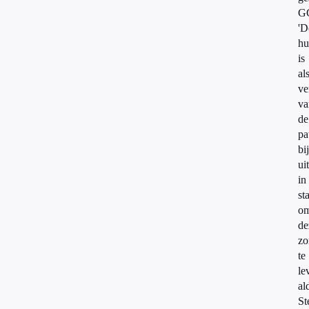
G
'D
hu
is
al
ve
va
de
pa
bij
ui
in
st
o
de
zo
te
le
al
St