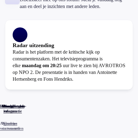
aan en deel je inzichten met andere leden.
Radar uitzending
Radar is het platform met de kritische kijk op
consumentenzaken. Het televisieprogramma is
elke
maandag om 20:25
uur live te zien bij AVROTROS
op NPO 2. De presentatie is in handen van Antoinette
Hertsenberg en Fons Hendriks.
Home
Actueel
Uitzendingen
Reacties
Programma-
Veelgestelde
informatie
vragen
Algemene
Privacy
Cookies
voorwaarden
statements