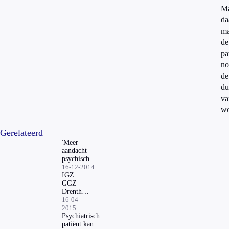
M
da
m
de
pa
no
de
du
va
wo
Gerelateerd
'Meer
aandacht
psychische
schade
16-12-2014
slachtoffers'
IGZ:
GGZ
Drenthe
onder
16-04-
verscherpt
2015
toezicht
Psychiatrisch
patiënt kan