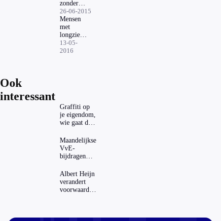
zonder
isoleercel
26-06-2015
Mensen
met
longziekte
vaker
13-05-
psychische
2016
klacht
Ook
interessant
Graffiti op
je eigendom,
wie gaat dat
betalen?
Maandelijkse
VvE-
bijdragen
stijgen: heeft
dat invloed
Albert Heijn
op je
verandert
hypotheek?
voorwaarden
koopzegels:
mag dat
zomaar?