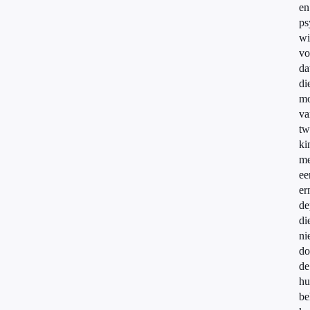
en
ps
wi
vo
da
di
mo
va
tw
ki
me
ee
er
de
di
ni
do
de
hu
be