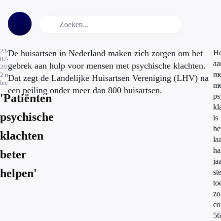
23-
De huisartsen in Nederland maken zich zorgen om het
He
07-
aa
gebrek aan hulp voor mensen met psychische klachten.
2013
me
2
min.
Dat zegt de Landelijke Huisartsen Vereniging (LHV) na
leestijd
me
een peiling onder meer dan 800 huisartsen.
'Patiënten
ps
kl
psychische
is
he
klachten
la
ha
beter
ja
helpen'
st
to
zo
co
56