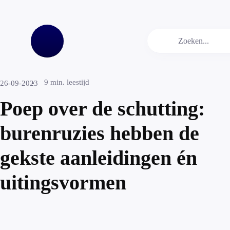
9
min. leestijd
26-09-2023
Poep over de schutting:
burenruzies hebben de
gekste aanleidingen én
uitingsvormen