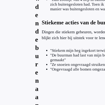
zich buitengesloten had. Toen ik
d
manier was buitengesloten en w
e
n
Stiekeme acties van de bu
d
Dingen die stiekem gebeuren, worde
blijkt zich hier bij uitstek voor te len
e
b
"Stiekem mijn heg ingekort terwi
u
"De buurman had last van mijn bu
gemaakt"
r
"Ze snoeien ongevraagd struiken 
"Ongevraagd alle bomen omgezaa
e
n
a
a