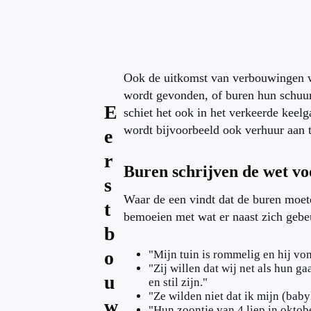
Ook de uitkomst van verbouwingen wr
wordt gevonden, of buren hun schuur
E
schiet het ook in het verkeerde keel
wordt bijvoorbeeld ook verhuur aan 
e
r
Buren schrijven de wet vo
s
Waar de een vindt dat de buren moete
t
bemoeien met wat er naast zich gebe
b
o
"Mijn tuin is rommelig en hij v
"Zij willen dat wij net als hun ga
u
en stil zijn."
"Ze wilden niet dat ik mijn (bab
w
"Hun zoontje van 4 liep in oktobe