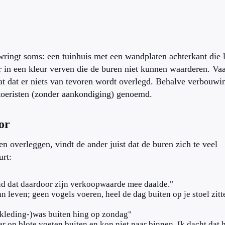
ingt soms: een tuinhuis met een wandplaten achterkant die l
 in een kleur verven die de buren niet kunnen waarderen. Va
gat dat er niets van tevoren wordt overlegd. Behalve verbouwi
toeristen (zonder aankondiging) genoemd.
or
n overleggen, vindt de ander juist dat de buren zich te veel
urt:
ond dat daardoor zijn verkoopwaarde mee daalde."
an leven; geen vogels voeren, heel de dag buiten op je stoel zitt
ykleding-)was buiten hing op zondag"
r op blote voeten buiten en kon niet naar binnen. Ik dacht dat h