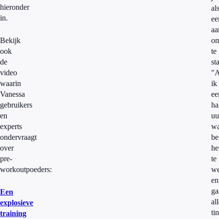
hieronder
al
in.
ee
aa
Bekijk
o
ook
te
de
st
video
"A
waarin
ik
Vanessa
ee
gebruikers
ha
en
uu
experts
wa
ondervraagt
be
over
he
pre-
te
workoutpoeders:
we
en
ga
Een
al
explosieve
ti
training