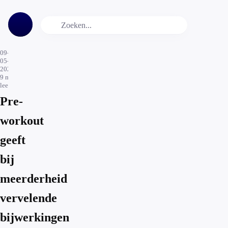
09-
05-
2023
9
min.
leestijd
Pre-
workout
geeft
bij
meerderheid
vervelende
bijwerkingen