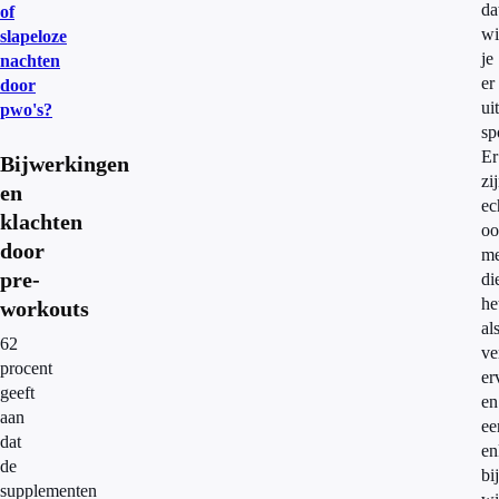
da
of
wi
slapeloze
je
nachten
er
door
uit
pwo's?
sp
Er
Bijwerkingen
zi
en
ec
klachten
oo
door
me
pre-
di
he
workouts
al
62
ve
procent
er
geeft
en
aan
ee
dat
en
de
bij
supplementen