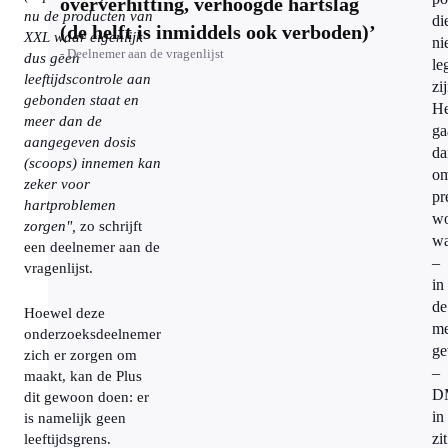
oververhitting, verhoogde hartslag
nu de producten van
di
(de helft is inmiddels ook verboden)’
XXL waar eigenlijk
ni
- Deelnemer aan de vragenlijst
dus geen
le
leeftijdscontrole aan
zi
gebonden staat en
He
meer dan de
ga
aangegeven dosis
da
(scoops) innemen kan
o
zeker voor
pr
hartproblemen
wo
zorgen",
zo schrijft
wa
een deelnemer aan de
–
vragenlijst.
in
de
Hoewel deze
me
onderzoeksdeelnemer
ge
zich er zorgen om
–
maakt, kan de Plus
D
dit gewoon doen: er
in
is namelijk geen
zit
leeftijdsgrens.