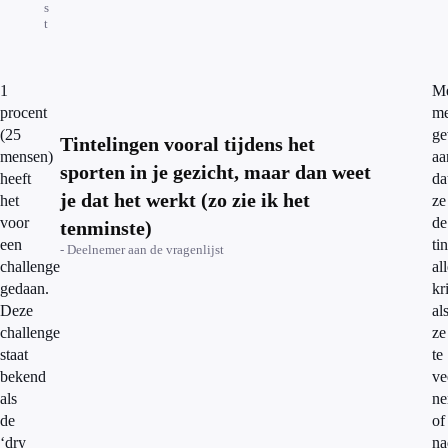
s
t
1
Me
procent
me
(25
ge
Tintelingen vooral tijdens het
mensen)
aa
sporten in je gezicht, maar dan weet
heeft
da
je dat het werkt (zo zie ik het
het
ze
voor
de
tenminste)
een
ti
- Deelnemer aan de vragenlijst
challenge
al
gedaan.
kr
Deze
al
challenge
ze
staat
te
bekend
ve
als
ne
de
of
‘dry
na