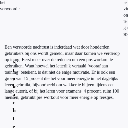
het
te
verwoordt:
vi
o
te
ga
sp
Een verstoorde nachtrust is inderdaad wat door honderden
gebruikers bij ons wordt gemeld, maar daar komen we verderop
op terug. Eerst meer over de redenen om een pre-workout te
S
gebruiken. Want hoewel het letterlijk vertaald ‘vooraf aan
t
training’ betekent, is dat niet de enige motivatie. Er is ook een
o
groep van 15 procent die het voor meer energie in het dagelijks
leven gebruikt, bijvoorbeeld om wakker te blijven tijdens een
k
lange autorit, of bij het leren voor examens. 4 procent, ruim 100
a
mensen, gebruikt pre-workout voor meer energie op feestjes.
c
h
t
e