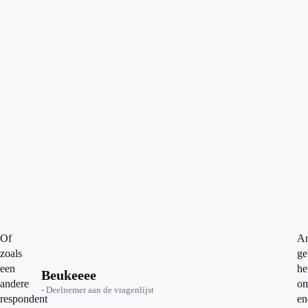
Of
An
zoals
ge
een
he
Beukeeee
andere
o
- Deelnemer aan de vragenlijst
respondent
en