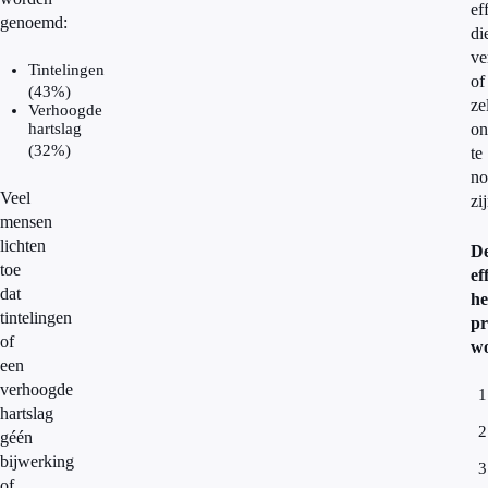
ef
genoemd:
di
ve
Tintelingen
of
(43%)
ze
Verhoogde
hartslag
on
(32%)
te
n
Veel
zi
mensen
lichten
D
toe
ef
dat
h
tintelingen
pr
of
wo
een
verhoogde
hartslag
géén
bijwerking
of