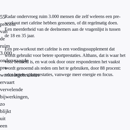
55
Radar ondervroeg ruim 3.000 mensen die zelf weleens een pre-
workout met cafeïne hebben genomen, of dit regelmatig doen.
procent
Een meerderheid van de deelnemers aan de vragenlijst is tussen
van
de 18 en 35 jaar.
de
ruim
Een pre-workout met cafeïne is een voedingssupplement dat
3.000
wordt gebruikt voor betere sportprestaties. Althans, dat is waar het
ondervraagde
voor bedoeld is, en wat ook door onze respondenten het vaakst
pre-
wordt genoemd als reden om het te gebruiken, door 88 procent:
workoutgebruikers
voor betere sportprestaties, vanwege meer energie en focus.
ervaart
vervelende
bijwerkingen,
zo
blijkt
uit
een