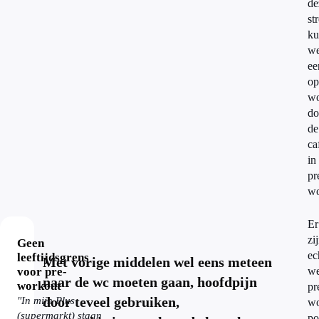
de
st
ku
we
ee
op
wo
do
de
ca
in
pr
wo
Er
zi
Geen
ec
leeftijdsgrens
Met vorige middelen wel eens meteen
voor pre-
we
naar de wc moeten gaan, hoofdpijn
workout
pr
door teveel gebruiken,
"In mijn Plus
wo
(supermarkt) staan
po