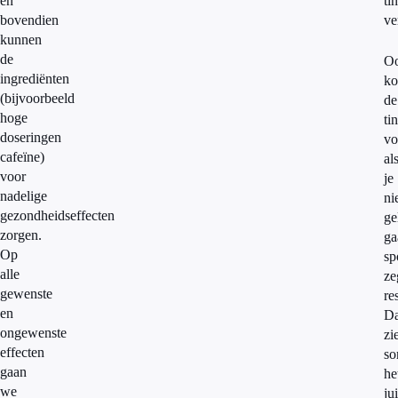
en
ti
bovendien
ve
kunnen
de
O
ingrediënten
k
(bijvoorbeeld
de
hoge
ti
doseringen
vo
cafeïne)
al
voor
je
nadelige
ni
gezondheidseffecten
ge
zorgen.
ga
Op
sp
alle
ze
gewenste
re
en
Da
ongewenste
zi
effecten
s
gaan
he
we
jui