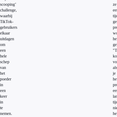
scooping’
ze
challenge,
ee
waarbij
tij
TikTok-
ge
gebruikers
pr
elkaar
wo
uitdagen
he
om
ge
een
"T
hele
k
schep
vo
van
al
het
je
poeder
he
in
pr
een
ee
keer
la
in
tij
te
ni
nemen.
he