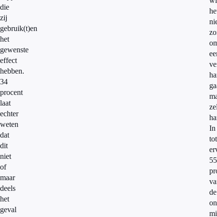
wi
die
he
zij
ni
gebruik(t)en
zo
het
o
gewenste
ee
effect
ve
hebben.
ha
34
ga
procent
ma
laat
ze
echter
ha
weten
In
dat
to
dit
er
niet
55
of
pr
maar
va
deels
de
het
on
geval
mi