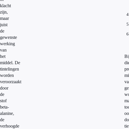
klacht
zijn,
maar
juist
de
gewenste
werking
van
het
Bi
middel.
De
di
tintelingen
pr
worden
mi
veroorzaakt
va
door
g
de
wo
stof
ma
beta-
to
alanine,
oo
de
do
verhoogde
ti