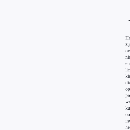
He
zi
ov
ni
en
li
kl
di
op
pr
wo
ku
oo
in
he