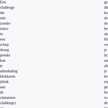
Een
ge
challenge
dit
die
ko
niet
do
zonder
de
risico
be
is:
al
een
Hi
schep
we
droog
je
poeder
li
kan
aa
je
al
ademhaling
je
blokkeren
he
(denk
re
aan
ge
de
he
cinnamon-
wa
challenge)
de