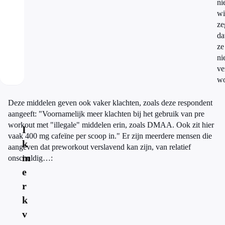
ni
wi
ze
da
ze
ni
ve
wo
Deze middelen geven ook vaker klachten, zoals deze respondent
aangeeft: "Voornamelijk meer klachten bij het gebruik van pre
workout met "illegale" middelen erin, zoals DMAA. Ook zit hier
I
vaak 400 mg cafeïne per scoop in." Er zijn meerdere mensen die
k
aangeven dat preworkout verslavend kan zijn, van relatief
m
onschuldig…:
e
r
k
v