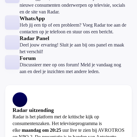
medicijnen!!!
nieuwe consumenten onderwerpen op televisie, socials
Door de
en de site van Radar.
patenten
bepalen zij
WhatsApp
de prijs.
Heb jij een tip of een probleem? Voeg Radar toe aan de
wordt tijd dat
contacten op je telefoon en stuur ons een bericht.
de overheid
Radar Panel
een controle
Deel jouw ervaring! Sluit je aan bij ons panel en maak
instantie in
het verschil!
werking
Forum
brengt. een
nieuwe wet
Discussieer mee op ons forum! Meld je vandaag nog
dat bepaalt
aan en deel je inzichten met andere leden.
dat er een
max winst
marge op een
product
komt. Alles
wat de
Radar uitzending
burger kan
Radar is het platform met de kritische kijk op
beschermen
tegen
consumentenzaken. Het televisieprogramma is
uitbuitende
elke
maandag om 20:25
uur live te zien bij AVROTROS
bedrijven. je
op NPO 2. De presentatie is in handen van Antoinette