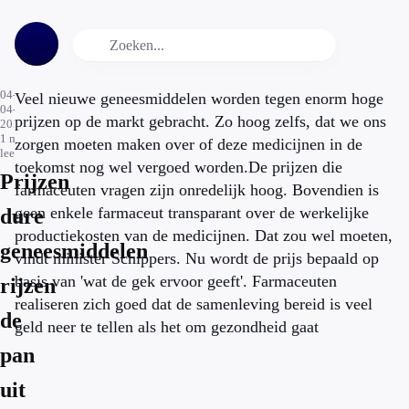
04-
Veel nieuwe geneesmiddelen worden tegen enorm hoge
04-
prijzen op de markt gebracht. Zo hoog zelfs, dat we ons
2016
1
min.
zorgen moeten maken over of deze medicijnen in de
leestijd
toekomst nog wel vergoed worden.De prijzen die
Prijzen
farmaceuten vragen zijn onredelijk hoog. Bovendien is
geen enkele farmaceut transparant over de werkelijke
dure
productiekosten van de medicijnen. Dat zou wel moeten,
geneesmiddelen
vindt minister Schippers. Nu wordt de prijs bepaald op
basis van 'wat de gek ervoor geeft'. Farmaceuten
rijzen
realiseren zich goed dat de samenleving bereid is veel
de
geld neer te tellen als het om gezondheid gaat
pan
uit