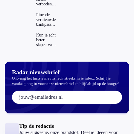
om een
verboden?
meer winst dan
Dit zijn de
goedkope
een gemiddeld
regels in
variant van
Pincode
pharmaceutisch
Nederland
vernieuwde
hun medicijn
bedrijf....
en het
bankpassen
Nexavar op
buitenland
zichtbaar in
de markt te
ING-app:
Kun je echt
brengen.
is dat wel
beter
India had de
veilig?
slapen van
plaatselijke
slaapthee?
producent
Natco
daartoe de
Radar nieuwsbrief
opdracht
gegeven. dit
Ontvang het laatste nieuws rechtstreeks in je inbox. Schrijf je
zegt
vandaag nog in voor onze nieuwsbrief en blijf altijd op de hoogte!
genoeg!!!! al
E-mailadres:
jaren is de
farmaceutica
wereld de
nieuwe
maffia!!!
geen cocaïne
Tip de redactie
maar
Jouw suggestie, onze brandstof! Deel je ideeën voor