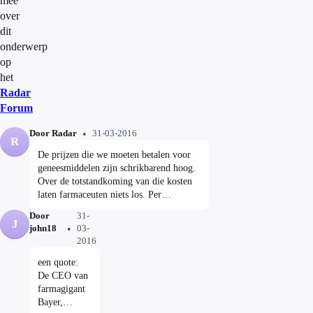
mee
over
dit
onderwerp
op
het
Radar
Forum
Door Radar
31-03-2016
R
De prijzen die we moeten betalen voor
geneesmiddelen zijn schrikbarend hoog.
Over de totstandkoming van die kosten
laten farmaceuten niets los. Per
geneesmiddel maken zij tot wel enkele
Door
31-
miljoenen euro's winst. Het gevolg is dat
J
john18
03-
de patiënt niet zeker meer is van de beste
2016
zorg omdat veel geneesmiddelen te duur
zijn om te vergoeden. Minister Schippers
een quote:
uit haar zorgen in Radar. Lees meer:
De CEO van
radar.avrotros.nl/uitzendingen/gemist/04-
farmagigant
04-2016/prijzen-dure-geneesmiddelen-
Bayer,