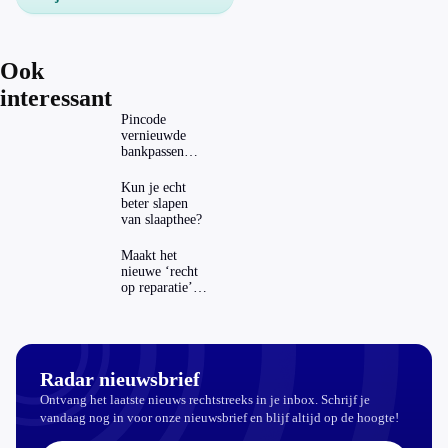
Ook
interessant
Pincode
vernieuwde
bankpassen
zichtbaar in
ING-app: is dat
Kun je echt
wel veilig?
beter slapen
van slaapthee?
Maakt het
nieuwe ‘recht
op reparatie’
repareren ook
echt
aantrekkelijker?
Radar nieuwsbrief
Ontvang het laatste nieuws rechtstreeks in je inbox. Schrijf je
vandaag nog in voor onze nieuwsbrief en blijf altijd op de hoogte!
E-mailadres: