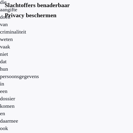
die
Slachtoffers benaderbaar
aangifte
Privacy beschermen
doen
van
criminaliteit
weten
vaak
niet
dat
hun
persoonsgegevens
in
een
dossier
komen
en
daarmee
ook