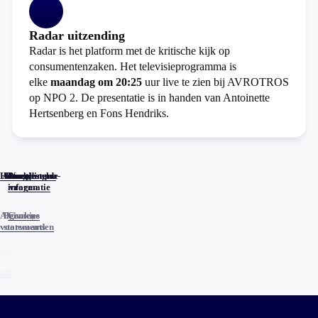
Radar uitzending
Radar is het platform met de kritische kijk op
consumentenzaken. Het televisieprogramma is
elke
maandag om 20:25
uur live te zien bij AVROTROS
op NPO 2. De presentatie is in handen van Antoinette
Hertsenberg en Fons Hendriks.
Home
Actueel
Uitzendingen
Reacties
Programma-
Veelgestelde
informatie
vragen
Algemene
Privacy
Cookies
voorwaarden
statements