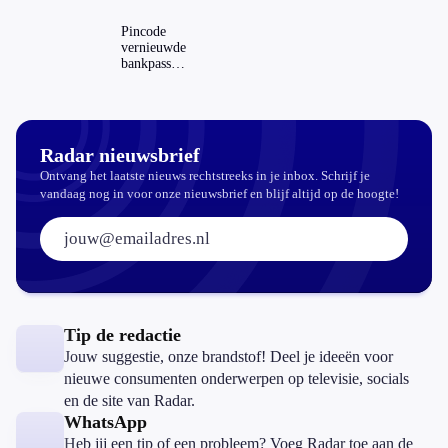
je hem
Dit zijn de
regels in
Pincode
Nederland
vernieuwde
en het
bankpassen
buitenland
zichtbaar in
ING-app:
is dat wel
veilig?
Radar nieuwsbrief
Ontvang het laatste nieuws rechtstreeks in je inbox. Schrijf je
vandaag nog in voor onze nieuwsbrief en blijf altijd op de hoogte!
E-mailadres:
Tip de redactie
Jouw suggestie, onze brandstof! Deel je ideeën voor
nieuwe consumenten onderwerpen op televisie, socials
en de site van Radar.
WhatsApp
Heb jij een tip of een probleem? Voeg Radar toe aan de