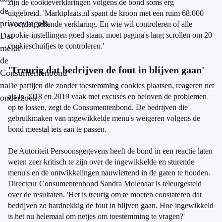
zijn de cookieverklaringen volgens de bond soms erg
de
uitgebreid. 'Marktplaats.nl spant de kroon met een ruim 68.000
privacyregels.
woorden tellende verklaring. En wie wil controleren of alle
Dat
cookie-instellingen goed staan, moet pagina's lang scrollen om 20
cookieschuifjes te controleren.'
meldt
de
'Treurig dat bedrijven de fout in blijven gaan'
Consumentenbond
na
De partijen die zonder toestemming cookies plaatsen, reageren net
als in 2018 en 2019 vaak met excuses en beloven de problemen
onderzoek.
op te lossen, zegt de Consumentenbond. De bedrijven die
gebruikmaken van ingewikkelde menu's weigeren volgens de
bond meestal iets aan te passen.
De Autoriteit Persoonsgegevens heeft de bond in een reactie laten
weten zeer kritisch te zijn over de ingewikkelde en sturende
menu's en de ontwikkelingen nauwlettend in de gaten te houden.
Directeur Consumentenbond Sandra Molenaar is teleurgesteld
over de resultaten. 'Het is treurig om te moeten constateren dat
bedrijven zo hardnekkig de fout in blijven gaan. Hoe ingewikkeld
is het nu helemaal om netjes om toestemming te vragen?'