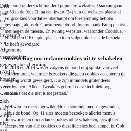
Drie
De bond onderzocht honderd populaire websites. Daarvan gaan
er 53 in de fout. Bijna een kwart (24) van de websites plaatst al
jaar
volgcookies voordat ze überhaupt om toestemming hebben
na
gevraagd, aldus de Consumentenbond. Internetbank Bunq plaatst
de
met negen de meeste. En twintig websites, waaronder Coolblue,
invoering
NLZiet en OKCupid, plaatsen toch volgcookies als de bezoeker
van
ze heeft geweigerd.
Algemene
verordening
Worsteling om reclamecookies uit te schakelen
gegevensbescherming
In 2018 en 2019 was er volgens de bond nog sprake van veel
(AVG)
cookiemuren, waarmee bezoekers die geen cookies accepteren de
houden
toegang wordt geweigerd. Die zijn inmiddels grotendeels
veel
verdwenen. 'Alleen Tweakers gebruikt deze techniek nog,
websites
ondanks dat die niet is toegestaan.'
zich
Wel werden meer ingewikkelde en sturende menu's gevonden,
nog
aldus de bond. Op 41 sites moeten bezoekers allerlei menu's
altijd
doorworstelen om reclamecookies uit te schakelen, terwijl het
niet
accepteren van alle cookies op diezelfde sites heel simpel is. Ook
aan