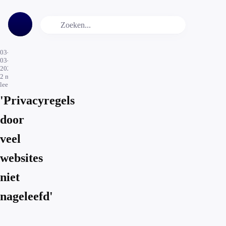
03-
03-
2021
2
min.
leestijd
'Privacyregels
door
veel
websites
niet
nageleefd'