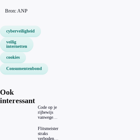
Bron: ANP
cyberveiligheid
veilig
internetten
cookies
Consumentenbond
Ook
interessant
Code op je
rijbewijs
vanwege
AD(H)D of
autisme?
Flitsmeister
Zo
straks
verwijder
verboden?