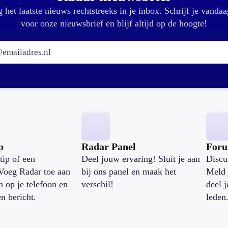
 het laatste nieuws rechtstreeks in je inbox. Schrijf je vandaa
voor onze nieuwsbrief en blijf altijd op de hoogte!
E-mailadres:
p
Radar Panel
For
tip of een
Deel jouw ervaring! Sluit je aan
Discu
Voeg Radar toe aan
bij ons panel en maak het
Meld 
n op je telefoon en
verschil!
deel 
en bericht.
leden