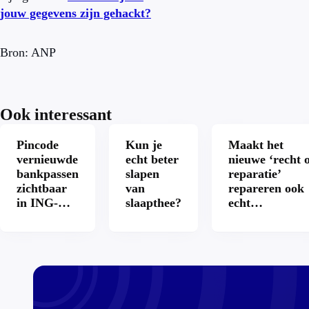
jouw gegevens zijn gehackt?
Bron: ANP
Ook interessant
Pincode
Kun je
Maakt het
vernieuwde
echt beter
nieuwe ‘recht 
bankpassen
slapen
reparatie’
zichtbaar
van
repareren ook
in ING-
slaapthee?
echt
app: is dat
aantrekkelijke
wel veilig?