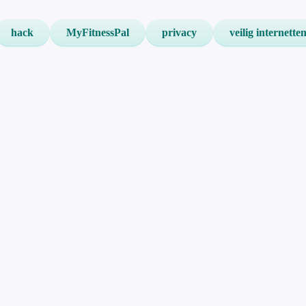
hack
MyFitnessPal
privacy
veilig internette