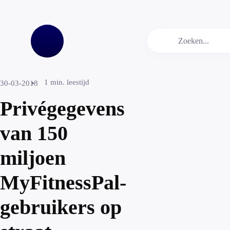
1
min. leestijd
30-03-2018
Privégegevens
van 150
miljoen
MyFitnessPal-
gebruikers op