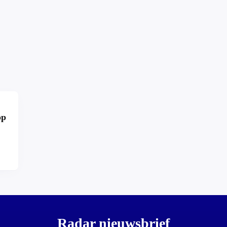
op
r?
Radar nieuwsbrief