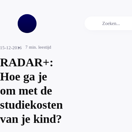
7
min. leestijd
15-12-2016
RADAR+:
Hoe ga je
om met de
studiekosten
van je kind?