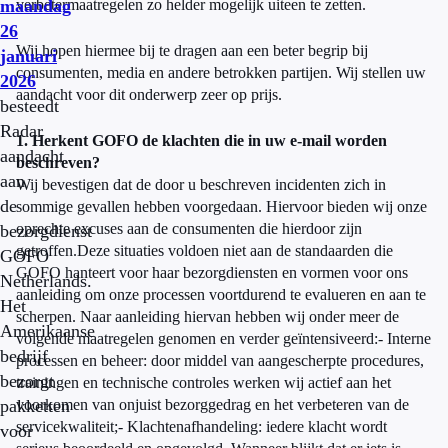
maandag
verbetermaatregelen zo helder mogelijk uiteen te zetten.
26
Wij hopen hiermee bij te dragen aan een beter begrip bij
januari
consumenten, media en andere betrokken partijen. Wij stellen uw
2026
aandacht voor dit onderwerp zeer op prijs.
besteedt
Radar
1. Herkent GOFO de klachten die in uw e-mail worden
aandacht
beschreven?
aan
Wij bevestigen dat de door u beschreven incidenten zich in
de
sommige gevallen hebben voorgedaan. Hiervoor bieden wij onze
oprechte excuses aan de consumenten die hierdoor zijn
bezorgdienst
getroffen.Deze situaties voldoen niet aan de standaarden die
GOFO
GOFO hanteert voor haar bezorgdiensten en vormen voor ons
Netherlands.
aanleiding om onze processen voortdurend te evalueren en aan te
Het
scherpen. Naar aanleiding hiervan hebben wij onder meer de
Amerikaanse
volgende maatregelen genomen en verder geïntensiveerd:- Interne
bedrijf
processen en beheer: door middel van aangescherpte procedures,
bezorgt
trainingen en technische controles werken wij actief aan het
pakketten
voorkomen van onjuist bezorggedrag en het verbeteren van de
servicekwaliteit;- Klachtenafhandeling: iedere klacht wordt
voor