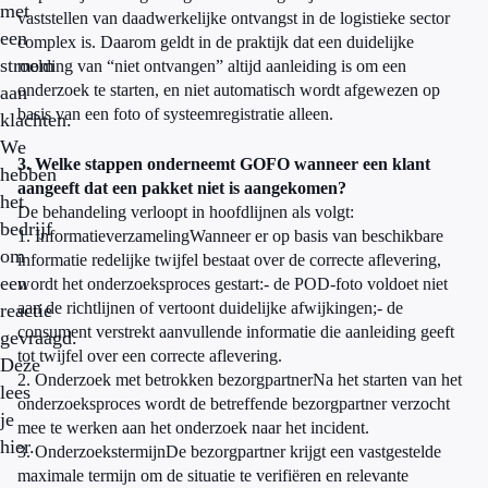
met
vaststellen van daadwerkelijke ontvangst in de logistieke sector
een
complex is. Daarom geldt in de praktijk dat een duidelijke
stroom
melding van “niet ontvangen” altijd aanleiding is om een
onderzoek te starten, en niet automatisch wordt afgewezen op
aan
basis van een foto of systeemregistratie alleen.
klachten.
We
3. Welke stappen onderneemt GOFO wanneer een klant
hebben
aangeeft dat een pakket niet is aangekomen?
het
De behandeling verloopt in hoofdlijnen als volgt:
bedrijf
1. InformatieverzamelingWanneer er op basis van beschikbare
om
informatie redelijke twijfel bestaat over de correcte aflevering,
een
wordt het onderzoeksproces gestart:- de POD-foto voldoet niet
aan de richtlijnen of vertoont duidelijke afwijkingen;- de
reactie
consument verstrekt aanvullende informatie die aanleiding geeft
gevraagd.
tot twijfel over een correcte aflevering.
Deze
2. Onderzoek met betrokken bezorgpartnerNa het starten van het
lees
onderzoeksproces wordt de betreffende bezorgpartner verzocht
je
mee te werken aan het onderzoek naar het incident.
hier.
3. OnderzoekstermijnDe bezorgpartner krijgt een vastgestelde
maximale termijn om de situatie te verifiëren en relevante