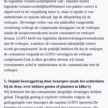
de logistieke verantwoordelijkheid valt:- Situaties buiten
logistieke verantwoordelijkheidWanneer een pakket correct is
afgeleverd en de verpakking intact is, maar er sprake is van
ontbrekende of onjuiste inhoud, ligt de afhandeling bij de
verkoper.- Bevestigd verlies van een pakketBij vastgestelde
vermissing verloopt de compensatie doorgaans via de verkoper,
omdat de koopovereenkomst tussen consument en verkoper
bestaat. GOFO heeft een logistieke dienstverleningsovereenkomst
met de verkoper, waardoor de consument uiteindelijk correct
wordt gecompenseerd. In de praktijk betekent dit dat de verkoper
de consument vergoedt en GOFO vervolgens de verkoper
compenseert.Ook in deze gevallen streven wij ernaar
consumenten actief te ondersteunen in de communicatie met de
verkoper.
5. Onjuist bezorggedrag door bezorgers (zoals het achterlaten
bij de deur, over hekken gooien of plaatsen in kliko’s)
Wij betreuren het dat consumenten dergelijke ervaringen hebben
gehad. Dergelijk gedrag is expliciet verboden volgens de
gedragsregels voor bezorgers die namens GOFO opereren.De
feitelijke bezorging wordt uitgevoerd door bezorgpartners, die