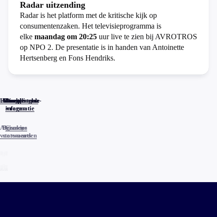
Radar uitzending
Radar is het platform met de kritische kijk op
consumentenzaken. Het televisieprogramma is
elke
maandag om 20:25
uur live te zien bij AVROTROS
op NPO 2. De presentatie is in handen van Antoinette
Hertsenberg en Fons Hendriks.
Home
Actueel
Uitzendingen
Reacties
Programma-
Veelgestelde
informatie
vragen
Algemene
Privacy
Cookies
voorwaarden
statements