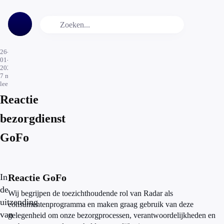
26-
01-
2026
7
min.
leestijd
Reactie
bezorgdienst
GoFo
In
Reactie GoFo
de
Wij begrijpen de toezichthoudende rol van Radar als
uitzending
consumentenprogramma en maken graag gebruik van deze
van
gelegenheid om onze bezorgprocessen, verantwoordelijkheden en