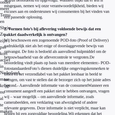
serieus beoordeeld en opgevolgd. Wanneer blijkt dat er iets is
onder
misgegaan, nemen wij onze verantwoordelijkheid, bieden wij
meer
excuses aan en ondersteunen wij consumenten bij het vinden van
Temu
een passende oplossing.
en
Shein.
2. Vormen foto’s bij aflevering voldoende bewijs dat een
Ze
pakket daadwerkelijk is ontvangen?
zijn
Wij beschouwen een zogenoemde POD-foto (Proof of Delivery)
nadrukkelijk niet als het enige of doorslaggevende bewijs van
pas
ontvangst. De foto is bedoeld als aanvullend hulpmiddel om de
kort
betrouwbaarheid van de aflevercontrole te vergroten.De
actief
beoordeling vindt plaats op basis van meerdere elementen:- POD-
in
fotostandaardenFoto’s dienen duidelijke omgevingskenmerken te
Nederland,
tonen en het verzendlabel van het pakket leesbaar in beeld te
maar
brengen, om vast te stellen dat de bezorger zich op het juiste adres
krijgt
bevond.- Aanvullende informatie van de consumentWanneer een
consument aangeeft een pakket niet te hebben ontvangen, vragen
nu
wij – waar mogelijk – om aanvullende informatie, zoals
al
camerabeelden, een verklaring van afwezigheid of andere
te
relevante gegevens. Deze informatie is niet verplicht, maar kan
maken
helpen bij een zorgvuldige beoordeling.Wij erkennen dat het