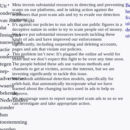
Meta invests substantial resources in detecting and preventing
Be
Uit
scams on our platforms, and in taking action against the
he
onderzoek
scammers that post scam ads and try to evade our detection
f
systems.
van
Radar
blijkt
ui
It’s against our policies to run ads that use public figures in a
dat
d
deceptive nature in order to try to scam people out of money.
Instagram
We have put substantial resources towards tackling these
ui
kinds of ads and have improved our enforcement
nauwelijks
significantly, including suspending and deleting accounts,
actie
pages and ads that violate our policies.
This problem isn’t new: It’s plagued the online ad world for
onderneemt
years and we don’t expect this fight to be over any time soon.
tegen
The people behind these ads use various methods and
channels to get at victims, across the internet, but we are
nep-
investing significantly to tackle this issue.
advertenties
We’ve built additional detection models, specifically for
celeb-bait, that automatically incorporate what we have
waarin
learned about the changing tactics used in ads to help us
bekende
improve.
We encourage users to report suspected scam ads to us so we
Nederlanders
can investigate and take appropriate action.
zonder
hun
toestemming
worden