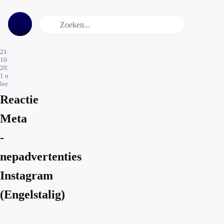
21-
10-
2024
1
min.
leestijd
Reactie
Meta
-
nepadvertenties
Instagram
(Engelstalig)