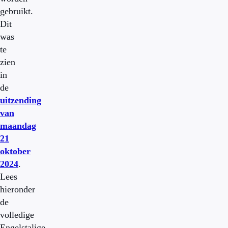
gebruikt.
Dit
was
te
zien
in
de
uitzending
van
maandag
21
oktober
2024
.
Lees
hieronder
de
volledige
Engelstalige