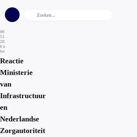
08-
12-
2025
6
min.
leestijd
Reactie
Ministerie
van
Infrastructuur
en
Nederlandse
Zorgautoriteit