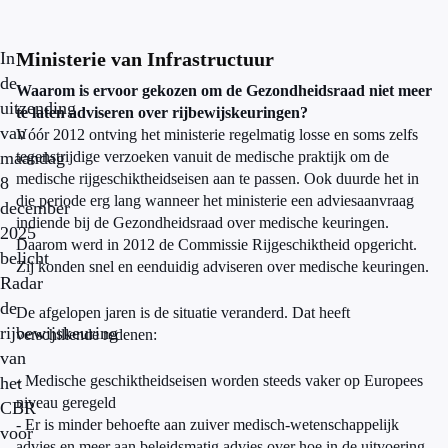
In
Ministerie van Infrastructuur
de
Waarom is ervoor gekozen om de Gezondheidsraad niet meer
uitzending
te laten adviseren over rijbewijskeuringen?
van
Vóór 2012 ontving het ministerie regelmatig losse en soms zelfs
maandag
tegenstrijdige verzoeken vanuit de medische praktijk om de
medische rijgeschiktheidseisen aan te passen. Ook duurde het in
8
die periode erg lang wanneer het ministerie een adviesaanvraag
december
indiende bij de Gezondheidsraad over medische keuringen.
2025
Daarom werd in 2012 de Commissie Rijgeschiktheid opgericht.
belicht
Zij konden snel en eenduidig adviseren over medische keuringen.
Radar
de
De afgelopen jaren is de situatie veranderd. Dat heeft
rijbewijskeuring
verschillende redenen:
van
- Medische geschiktheidseisen worden steeds vaker op Europees
het
niveau geregeld
CBR
- Er is minder behoefte aan zuiver medisch-wetenschappelijk
voor
advies en meer aan beleidsmatig advies over hoe in de uitvoering