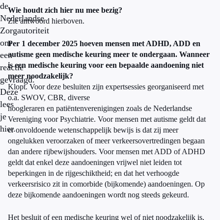
de
Wie houdt zich hier nu mee bezig?
Nederlandse
Zie antwoord hierboven.
Zorgautoriteit
om
Per 1 december 2025 hoeven mensen met ADHD, ADD en
een
autisme geen medische keuring meer te ondergaan. Wanneer
is een medische keuring voor een bepaalde aandoening niet
reactie
meer noodzakelijk?
gevraagd.
Klopt. Voor deze besluiten zijn expertsessies georganiseerd met
Deze
o.a. SWOV, CBR, diverse
lees
hoogleraren en patiëntenverenigingen zoals de Nederlandse
je
Vereniging voor Psychiatrie. Voor mensen met autisme geldt dat
hier.
er onvoldoende wetenschappelijk bewijs is dat zij meer
ongelukken veroorzaken of meer verkeersovertredingen begaan
dan andere rijbewijshouders. Voor mensen met ADD of ADHD
geldt dat enkel deze aandoeningen vrijwel niet leiden tot
beperkingen in de rijgeschiktheid; en dat het verhoogde
verkeersrisico zit in comorbide (bijkomende) aandoeningen. Op
deze bijkomende aandoeningen wordt nog steeds gekeurd.
Het besluit of een medische keuring wel of niet noodzakelijk is,