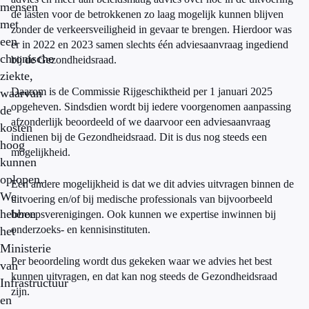
mensen
de lasten voor de betrokkenen zo laag mogelijk kunnen blijven
met
zonder de verkeersveiligheid in gevaar te brengen. Hierdoor was
een
er in 2022 en 2023 samen slechts één adviesaanvraag ingediend
chronische
bij de Gezondheidsraad.
ziekte,
Daarom is de Commissie Rijgeschiktheid per 1 januari 2025
waarvan
opgeheven. Sindsdien wordt bij iedere voorgenomen aanpassing
de
afzonderlijk beoordeeld of we daarvoor een adviesaanvraag
kosten
indienen bij de Gezondheidsraad. Dit is dus nog steeds een
hoog
mogelijkheid.
kunnen
oplopen.
Een andere mogelijkheid is dat we dit advies uitvragen binnen de
We
uitvoering en/of bij medische professionals van bijvoorbeeld
hebben
beroepsverenigingen. Ook kunnen we expertise inwinnen bij
onderzoeks- en kennisinstituten.
het
Ministerie
Per beoordeling wordt dus gekeken waar we advies het best
van
kunnen uitvragen, en dat kan nog steeds de Gezondheidsraad
Infrastructuur
zijn.
en