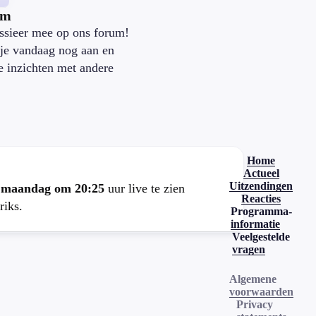
um
ssieer mee op ons forum!
je vandaag nog aan en
je inzichten met andere
.
Home
Actueel
Uitzendingen
e
maandag om 20:25
uur live te zien
Reacties
riks.
Programma-
informatie
Veelgestelde
vragen
Algemene
voorwaarden
Privacy