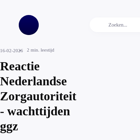
2
min. leestijd
16-02-2026
Reactie
Nederlandse
Zorgautoriteit
- wachttijden
ggz