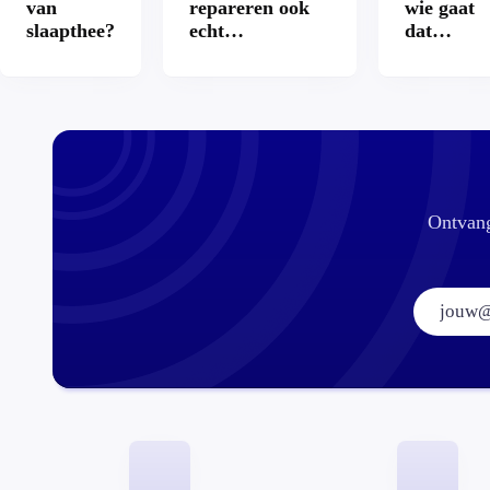
van
repareren ook
wie gaat
slaapthee?
echt
dat
aantrekkelijker?
betalen?
Ontvang