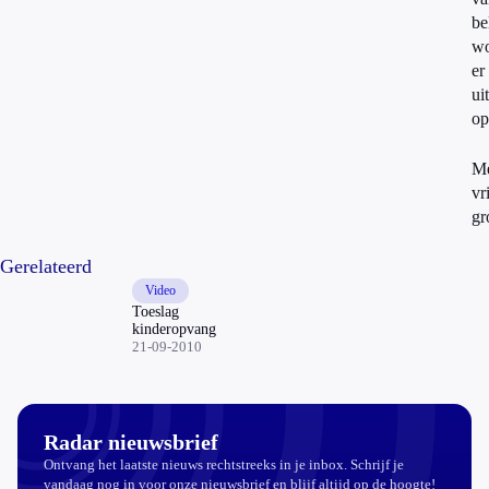
be
wo
er
ui
op
M
vr
gr
Gerelateerd
Video
Toeslag
kinderopvang
21-09-2010
Radar nieuwsbrief
Ontvang het laatste nieuws rechtstreeks in je inbox. Schrijf je
vandaag nog in voor onze nieuwsbrief en blijf altijd op de hoogte!