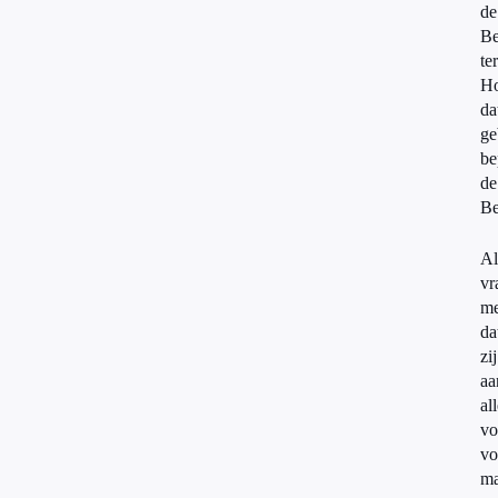
de
Be
te
H
da
ge
be
de
Be
Al
vr
m
da
zij
aa
al
vo
vo
ma