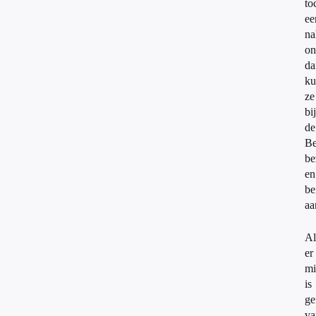
to
ee
na
on
da
ku
ze
bij
de
Be
be
en
be
aa
Al
er
mi
is
ge
va