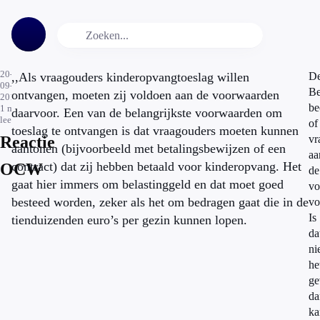
20-
,,Als vraagouders kinderopvangtoeslag willen
D
09-
Be
ontvangen, moeten zij voldoen aan de voorwaarden
2010
be
1
min.
daarvoor. Een van de belangrijkste voorwaarden om
leestijd
of
toeslag te ontvangen is dat vraagouders moeten kunnen
Reactie
vr
aantonen (bijvoorbeeld met betalingsbewijzen of een
aa
contract) dat zij hebben betaald voor kinderopvang. Het
OCW
de
gaat hier immers om belastinggeld en dat moet goed
vo
besteed worden, zeker als het om bedragen gaat die in de
vo
Is
tienduizenden euro’s per gezin kunnen lopen.
da
ni
he
ge
da
ka