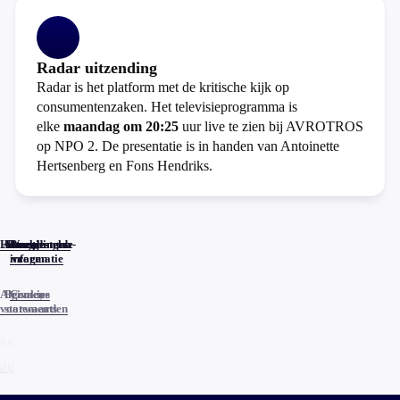
Radar uitzending
Radar is het platform met de kritische kijk op
consumentenzaken. Het televisieprogramma is
elke
maandag om 20:25
uur live te zien bij AVROTROS
op NPO 2. De presentatie is in handen van Antoinette
Hertsenberg en Fons Hendriks.
Home
Actueel
Uitzendingen
Reacties
Programma-
Veelgestelde
informatie
vragen
Algemene
Privacy
Cookies
voorwaarden
statements