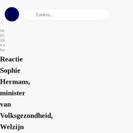
18-
05-
2026
4
min.
leestijd
Reactie
Sophie
Hermans,
minister
van
Volksgezondheid,
Welzijn