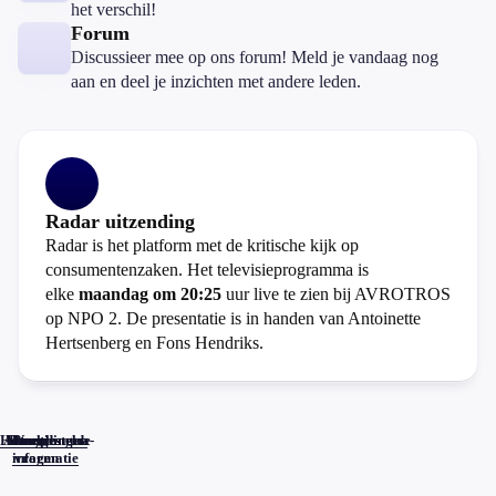
het verschil!
Forum
Discussieer mee op ons forum! Meld je vandaag nog
aan en deel je inzichten met andere leden.
Radar uitzending
Radar is het platform met de kritische kijk op
consumentenzaken. Het televisieprogramma is
elke
maandag om 20:25
uur live te zien bij AVROTROS
op NPO 2. De presentatie is in handen van Antoinette
Hertsenberg en Fons Hendriks.
Home
Actueel
Uitzendingen
Reacties
Programma-
Veelgestelde
informatie
vragen