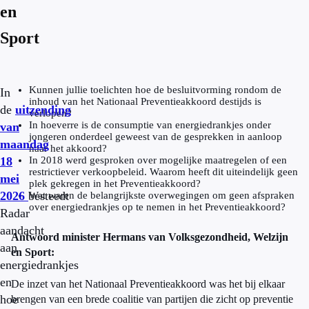
en
Sport
Kunnen jullie toelichten hoe de besluitvorming rondom de
In
inhoud van het Nationaal Preventieakkoord destijds is
de
uitzending
verlopen?
In hoeverre is de consumptie van energiedrankjes onder
van
jongeren onderdeel geweest van de gesprekken in aanloop
maandag
naar het akkoord?
18
In 2018 werd gesproken over mogelijke maatregelen of een
restrictiever verkoopbeleid. Waarom heeft dit uiteindelijk geen
mei
plek gekregen in het Preventieakkoord?
2026
besteedt
Wat waren de belangrijkste overwegingen om geen afspraken
over energiedrankjes op te nemen in het Preventieakkoord?
Radar
aandacht
Antwoord minister Hermans van Volksgezondheid, Welzijn
aan
en Sport:
energiedrankjes
en
De inzet van het Nationaal Preventieakkoord was het bij elkaar
hoe
brengen van een brede coalitie van partijen die zicht op preventie