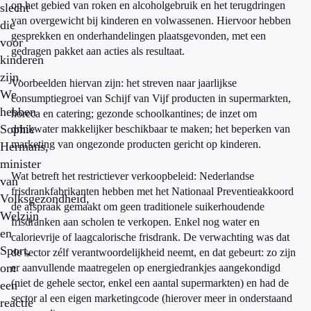
op het gebied van roken en alcoholgebruik en het terugdringen
slecht
van overgewicht bij kinderen en volwassenen. Hiervoor hebben
die
gesprekken en onderhandelingen plaatsgevonden, met een
voor
gedragen pakket aan acties als resultaat.
kinderen
zijn.
Voorbeelden hiervan zijn: het streven naar jaarlijkse
We
consumptiegroei van Schijf van Vijf producten in supermarkten,
hebben
horeca en catering; gezonde schoolkantines; de inzet om
Sophie
drinkwater makkelijker beschikbaar te maken; het beperken van
marketing van ongezonde producten gericht op kinderen.
Hermans,
minister
Wat betreft het restrictiever verkoopbeleid: Nederlandse
van
frisdrankfabrikanten hebben met het Nationaal Preventieakkoord
Volksgezondheid,
de afspraak gemaakt om geen traditionele suikerhoudende
Welzijn
frisdranken aan scholen te verkopen. Enkel nog water en
en
calorievrije of laagcalorische frisdrank. De verwachting was dat
Sport,
de sector zélf verantwoordelijkheid neemt, en dat gebeurt: zo zijn
om
er aanvullende maatregelen op energiedrankjes aangekondigd
(niet de gehele sector, enkel een aantal supermarkten) en had de
een
sector al een eigen marketingcode (hierover meer in onderstaand
reactie