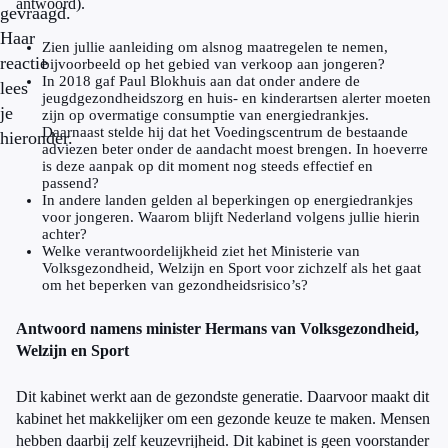
antwoord).
gevraagd.
Haar
Zien jullie aanleiding om alsnog maatregelen te nemen,
reactie
bijvoorbeeld op het gebied van verkoop aan jongeren?
In 2018 gaf Paul Blokhuis aan dat onder andere de
lees
jeugdgezondheidszorg en huis- en kinderartsen alerter moeten
je
zijn op overmatige consumptie van energiedrankjes.
Daarnaast stelde hij dat het Voedingscentrum de bestaande
hieronder.
adviezen beter onder de aandacht moest brengen. In hoeverre
is deze aanpak op dit moment nog steeds effectief en
passend?
In andere landen gelden al beperkingen op energiedrankjes
voor jongeren. Waarom blijft Nederland volgens jullie hierin
achter?
Welke verantwoordelijkheid ziet het Ministerie van
Volksgezondheid, Welzijn en Sport voor zichzelf als het gaat
om het beperken van gezondheidsrisico’s?
Antwoord namens minister Hermans van Volksgezondheid,
Welzijn en Sport
Dit kabinet werkt aan de gezondste generatie. Daarvoor maakt dit
kabinet het makkelijker om een gezonde keuze te maken. Mensen
hebben daarbij zelf keuzevrijheid. Dit kabinet is geen voorstander