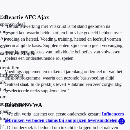
Een
Reactie AFC Ajax
sponsordeal
"De samenwerking met Vitakruid is tot stand gekomen na
met
gesprekken waarin beide partijen hun visie gedeeld hebben over
Ajax
voeding en herstel. Voeding, training, herstel en leefstijl vormen
en
hierin altijd de basis. Supplementen zijn daarop geen vervanging,
maar kunnen op basis van individuele behoeftes van volwassen
samenwerkingen
spelers een ondersteunende rol spelen.
met
tientallen
Voedingssupplementen maken al jarenlang onderdeel uit van het
influencers:
topsportprogramma, waarin een gezonde basisvoeding altijd
als
centraal staat. In de praktijk levert Vitakruid een zeer zorgvuldig
het
geselecteerde reeks supplementen."
om
supplementen
Reactie NVWA
gaat,
"We zijn vorig jaar met een eerste onderzoek gestart:
Influencers
kun
gebruiken verboden claims bij aanprijzen levensmiddelen
je
. Dit onderzoek is bedoeld om inzicht te krijgen in het naleven