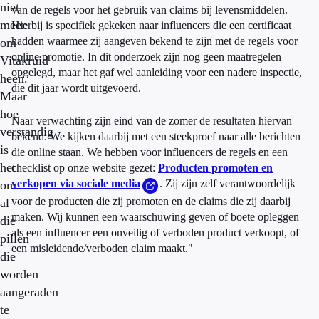
niet
van de regels voor het gebruik van claims bij levensmiddelen.
meer
Hierbij is specifiek gekeken naar influencers die een certificaat
hadden waarmee zij aangeven bekend te zijn met de regels voor
om
online promotie. In dit onderzoek zijn nog geen maatregelen
Vitakruid
opgelegd, maar het gaf wel aanleiding voor een nadere inspectie,
heen.
die dit jaar wordt uitgevoerd.
Maar
hoe
Naar verwachting zijn eind van de zomer de resultaten hiervan
verstandig
bekend. We kijken daarbij met een steekproef naar alle berichten
is
die online staan. We hebben voor influencers de regels en een
het
checklist op onze website gezet:
Producten promoten en
verkopen via sociale media
. Zij zijn zelf verantwoordelijk
om
voor de producten die zij promoten en de claims die zij daarbij
al
maken. Wij kunnen een waarschuwing geven of boete opleggen
die
als een influencer een onveilig of verboden product verkoopt, of
pillen
een misleidende/verboden claim maakt."
die
worden
aangeraden
te