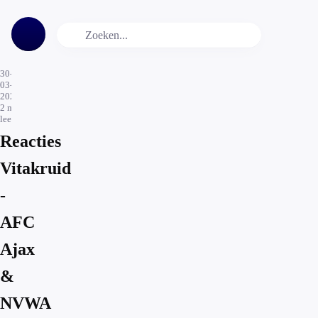
30-
03-
2026
2
min.
leestijd
Reacties
Vitakruid
-
AFC
Ajax
&
NVWA