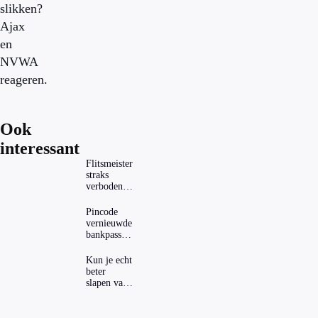
slikken?
Ajax
en
NVWA
reageren.
Ook
interessant
Flitsmeister
straks
verboden?
Dit zijn de
regels in
Pincode
Nederland
vernieuwde
en het
bankpassen
buitenland
zichtbaar in
ING-app:
Kun je echt
is dat wel
beter
veilig?
slapen van
slaapthee?