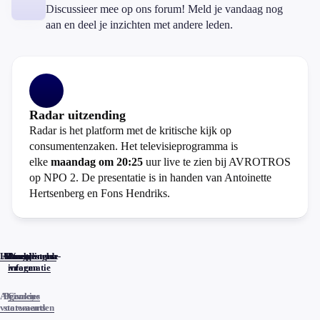
Discussieer mee op ons forum! Meld je vandaag nog
aan en deel je inzichten met andere leden.
Radar uitzending
Radar is het platform met de kritische kijk op
consumentenzaken. Het televisieprogramma is
elke
maandag om 20:25
uur live te zien bij AVROTROS
op NPO 2. De presentatie is in handen van Antoinette
Hertsenberg en Fons Hendriks.
Home
Actueel
Uitzendingen
Reacties
Programma-
Veelgestelde
informatie
vragen
Algemene
Privacy
Cookies
voorwaarden
statements