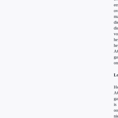
ee
ov
ma
di
di
vo
he
he
A
ga
on
Lo
He
A
ga
is
oo
ni