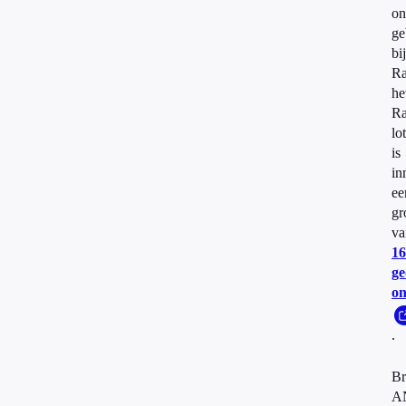
on
ge
bij
Ra
he
Ra
lo
is
in
ee
gr
va
16
ge
on
.
Br
A