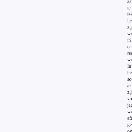
aa
te
te
li
zij
wo
in
ee
re
we
In
he
so
ak
zi
vo
ja
we
af
ge
ov