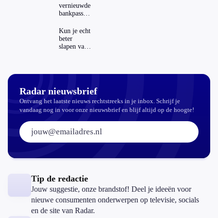
Nederland
vernieuwde
en het
bankpassen
buitenland
zichtbaar in
ING-app:
Kun je echt
is dat wel
beter
veilig?
slapen van
slaapthee?
Radar nieuwsbrief
Ontvang het laatste nieuws rechtstreeks in je inbox. Schrijf je
vandaag nog in voor onze nieuwsbrief en blijf altijd op de hoogte!
E-mailadres:
Tip de redactie
Jouw suggestie, onze brandstof! Deel je ideeën voor
nieuwe consumenten onderwerpen op televisie, socials
en de site van Radar.