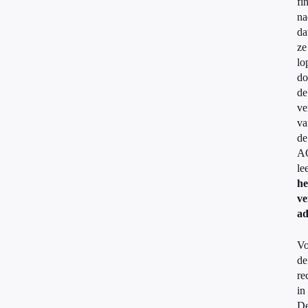
fi
na
da
ze
lo
do
de
ve
va
de
A
lee
he
ve
ad
Vo
de
re
in
D