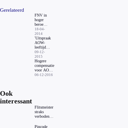
Gerelateerd
FNV in
hoger
beroep
tegen
18-04-
uitspraak
2014
AOW-
'Uitspraak
gat
AOW-
leeftijd
heeft
09-12-
grote
2015
gevolgen'
Hogere
compensatie
voor AOW-
gat
06-12-2016
Defensie
Ook
interessant
Flitsmeister
straks
verboden?
Dit zijn de
regels in
Pincode