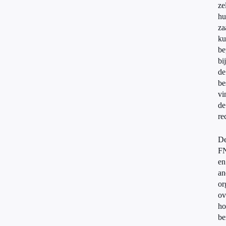
ze
hu
za
ku
be
bij
de
be
vi
de
re
D
F
en
an
or
ov
ho
be