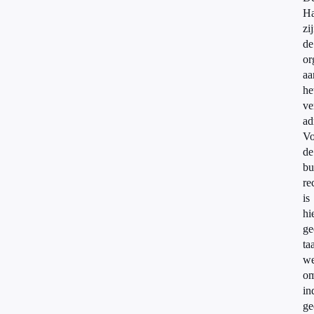
H
zi
de
or
aa
he
ve
ad
Vo
de
bu
re
is
hi
ge
ta
we
om
in
ge