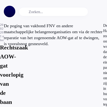
26-
De poging van vakbond FNV en andere
D
02-
Ha
maatschappelijke belangenorganisaties om via de rechter
2014
re
1
min.
reparatie van het zogenoemde AOW-gat af te dwingen,
leestijd
oo
is vooralsnog gesneuveld.
Rechtszaak
wo
da
AOW-
de
ei
gat
pa
ni
voorlopig
on
van
zi
in
de
hu
vo
baan
te