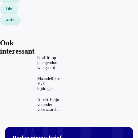
file
auto
Ook
interessant
Graffiti op
je eigendom,
wie gaat dat
betalen?
Maandelijkse
VvE-
bijdragen
stijgen: heeft
dat invloed
Albert Heijn
op je
verandert
hypotheek?
voorwaarden
koopzegels:
mag dat
zomaar?
Radar nieuwsbrief