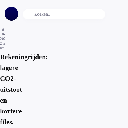
16-
10-
2020
2
min.
leestijd
Rekeningrijden:
lagere
CO2-
uitstoot
en
kortere
files,