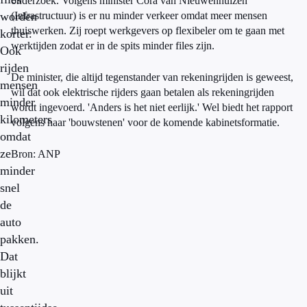
onderzoek. Volgens minister Cora van Nieuwenhuizen
worden
(Infrastructuur) is er nu minder verkeer omdat meer mensen
thuiswerken. Zij roept werkgevers op flexibeler om te gaan met
korter.
werktijden zodat er in de spits minder files zijn.
Ook
rijden
De minister, die altijd tegenstander van rekeningrijden is geweest,
mensen
wil dat ook elektrische rijders gaan betalen als rekeningrijden
minder
wordt ingevoerd. 'Anders is het niet eerlijk.' Wel biedt het rapport
kilometers
volgens haar 'bouwstenen' voor de komende kabinetsformatie.
omdat
ze
Bron: ANP
minder
snel
de
auto
pakken.
Dat
blijkt
uit