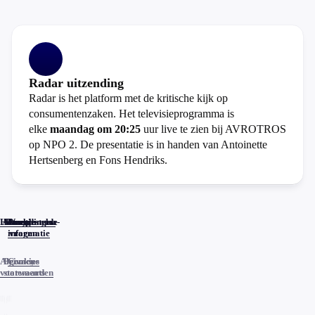
Radar uitzending
Radar is het platform met de kritische kijk op
consumentenzaken. Het televisieprogramma is
elke
maandag om 20:25
uur live te zien bij AVROTROS
op NPO 2. De presentatie is in handen van Antoinette
Hertsenberg en Fons Hendriks.
Home
Actueel
Uitzendingen
Reacties
Programma-
Veelgestelde
informatie
vragen
Algemene
Privacy
Cookies
voorwaarden
statements