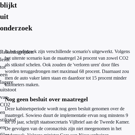
blijkt
uit
onderzoek
Rekeningrijden
In het onderzoek zijn verschillende scenario's uitgewerkt. Volgens
het uiterste scenario kan de maatregel 24 procent van zowel CO2
leidt
als stikstof schelen. Ook zouden de 'verloren uren' door files
tot
worden teruggedrongen met maximaal 68 procent. Daarnaast zou
een
men de auto vaker laten staan en daardoor tot 15 procent minder
lagere
kilometers maken.
uitstoot
van
Nog geen besluit over maatregel
CO2
Deze kabinetsperiode wordt nog geen besluit genomen over de
en
maatregel. Sowieso duurt de implementatie ervan nog minstens 9
stikstof
tot 10 jaar, schrijft staatssecretaris Vijlbrief aan de Tweede Kamer.
en
De gevolgen van de coronacrisis zijn niet meegenomen in het
files