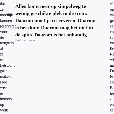
dat
éé
Alles komt neer op simpelweg te
ze
op
weinig geschikte plek in de trein.
moeilijk
va
Daarom moet je reserveren. Daarom
kunnen
ge
reserveren
ee
is het duur. Daarom mag het niet in
voor
co
de spits. Daarom is het onhandig.
de
sp
Polldeelnemer
terugreis
vo
als
fi
ze
Re
een
wi
fietstocht
na
gaan
Du
maken.
Fr
Hoe
en
weet
Be
je
tr
immers
-
op
en
welk
ze