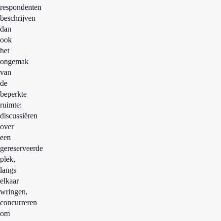
respondenten
beschrijven
dan
ook
het
ongemak
van
de
beperkte
ruimte:
discussiëren
over
een
gereserveerde
plek,
langs
elkaar
wringen,
concurreren
om
B