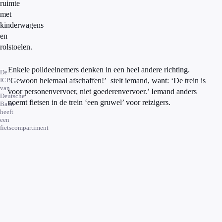
ruimte
met
o
n
kinderwagens
en
A
N
rolstoelen.
P
Enkele polldeelnemers denken in een heel andere richting.
De
ICE
‘Gewoon helemaal afschaffen!’ stelt iemand, want: ‘De trein is
van
voor personenvervoer, niet goederenvervoer.’ Iemand anders
Deutsche
noemt fietsen in de trein ‘een gruwel’ voor reizigers.
Bahn
heeft
een
fietscompartiment