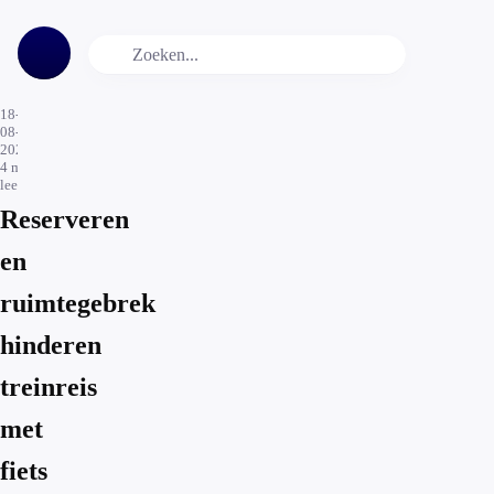
18-
08-
2021
4
min.
leestijd
Reserveren
en
ruimtegebrek
hinderen
treinreis
met
fiets