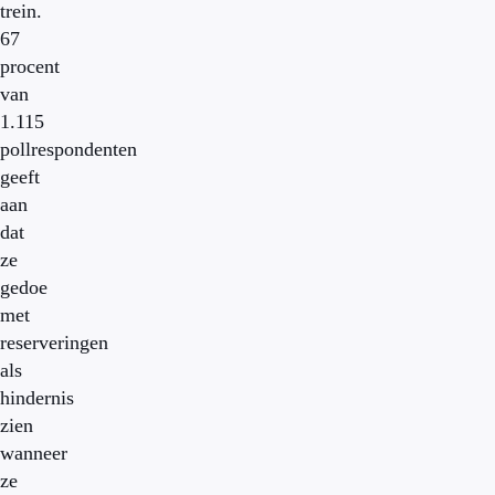
trein.
67
procent
van
1.115
pollrespondenten
geeft
aan
dat
ze
gedoe
met
reserveringen
als
hindernis
zien
wanneer
ze