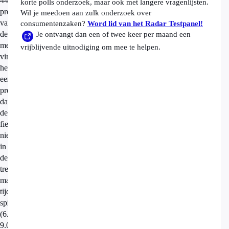
44
korte polls onderzoek, maar ook met langere vragenlijsten.
procent
Wil je meedoen aan zulk onderzoek over
van
consumentenzaken?
Word lid van het Radar Testpanel!
de
Je ontvangt dan een of twee keer per maand een
mensen
vrijblijvende uitnodiging om mee te helpen.
vindt
het
een
probleem
dat
de
fiets
niet
in
de
trein
mag
tijdens
spitsuren
(6.30-
9.00