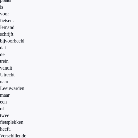
plaats
is
voor
fietsen.
Iemand
schrijft
bijvoorbeeld
dat
de
trein
vanuit
Utrecht
naar
Leeuwarden
maar
een
of
twee
fietsplekken
heeft.
Verschillende