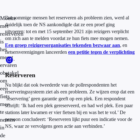
Moeite
Dat sommige mensen het reserveren als probleem zien, werd al
duidelijk toen de NS aankondigde dat ze een proef ging
met
uitvoeren: tot en met 15 september 2021 zijn reizigers verplicht
reserveren
om zich aan te melden voordat ze hun fiets mee mogen nemen.
is
Een groep reizigersorganisaties tekenden bezwaar aan
, en
het
fietsersverenigingen lanceerden
een petitie tegen de verplichting
meest
.
ervaren
obstakel
Reserveren
om
Nu blijkt dat ook tweederde van de pollrespondenten het
een
reserveringssysteem ziet als een probleem. Ze wijzen erop dat een
fiets
‘reservering’ geen garantie geeft op een plek. Een respondent
mee
schrijft: ‘Ik had een plek gereserveerd, en had wel plek. Een paar
te
stations later kwamen er vier fietsen bij en was het te vol.’ De
nemen
persoon concludeert: ‘Reserveren lijkt puur een indicatie voor de
NS, waar ze vervolgens geen actie aan verbinden.’
in
de