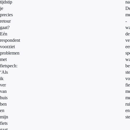
tijdstip
na
je
De
precies
me
retour
-
gaat?
wa
Eén
de
respondent
ve
voorziet
ee
problemen
sp
met
w
fietspech:
be
‘Als
ste
ik
vo
ver
fi
van
me
huis
me
ben
ru
en
en
mijn
st
fiets
gaat