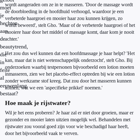
wordt aangeraden om ze in te masseren. 'Door de massage wordt
moet
de doorbloeding in de hoofdhuid verhoogd, waardoor je een
je
verbeterde haargroei en mooier haar zou kunnen krijgen, zo
hechten
wordt beweerd', stelt Gho. 'Maar of de verbeterde haargroei of het
aan
mooiere haar door het middel of massage komt, daar kom je nooit
de
achter.'
beautytrend,
Het zou dus wel kunnen dat een hoofdmassage je haar helpt? 'Het
die
kan, maar dat is niet wetenschappelijk onderzocht', stelt Gho. Bij
in
onderzoeken waarbij testpersonen bijvoorbeeld een lotion moeten
feite
inmasseren, zien we het placebo-effect optreden bij wie een lotion
al
zonder werkzame stof kreeg. Dat zou door het masseren kunnen
eeuwenlang
komen, wat we een 'aspecifieke prikkel' noemen.'
bestaat?
Hoe maak je rijstwater?
Wil je het eens proberen? Je haar zal er niet door groeien, maar er
gezonder en mooier laten uitzien mogelijk wel. Behandelen met
rijstwater zou vooral goed zijn voor wie beschadigd haar heeft,
door het bijvoorbeeld vaak te verven.