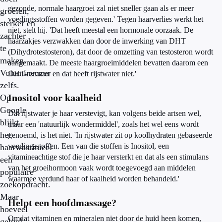
gezonde, normale haargroei zal niet sneller gaan als er meer
groeien,
voedingsstoffen worden gegeven.' Tegen haarverlies werkt het
sterker en
niet, stelt hij. 'Dat heeft meestal een hormonale oorzaak. De
zachter
haarzakjes verzwakken dan door de inwerking van DHT
te
(Dihydrotestosteron), dat door de omzetting van testosteron wordt
maken.
aangemaakt. De meeste haargroeimiddelen bevatten daarom een
Volumineuzer
DHT-remmer en dat heeft rijstwater niet.'
zelfs.
Inositol voor kaalheid
Op
Google
Dat rijstwater je haar verstevigt, kan volgens beide artsen wel,
blijkt
maar een 'natuurlijk wondermiddel', zoals het wel eens wordt
het
genoemd, is het niet. 'In rijstwater zit op koolhydraten gebaseerde
voedingsstoffen. Een van die stoffen is Inositol, een
haarwasritueel
vitamineachtige stof die je haar versterkt en dat als een stimulans
een
van het groeihormoon vaak wordt toegevoegd aan middelen
populaire
waarmee verdund haar of kaalheid worden behandeld.'
zoekopdracht.
Maar
Helpt een hoofdmassage?
hoeveel
Omdat vitaminen en mineralen niet door de huid heen komen,
geloof