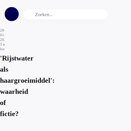
20-
01-
2021
3
min.
leestijd
'Rijstwater
als
haargroeimiddel':
waarheid
of
fictie?