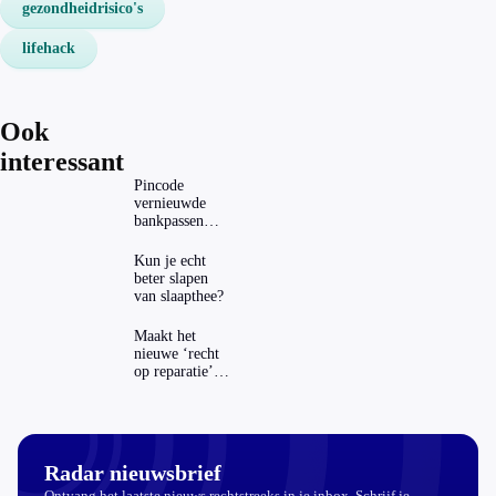
gezondheidrisico's
lifehack
Ook
interessant
Pincode
vernieuwde
bankpassen
zichtbaar in
ING-app: is dat
Kun je echt
wel veilig?
beter slapen
van slaapthee?
Maakt het
nieuwe ‘recht
op reparatie’
repareren ook
echt
aantrekkelijker?
Radar nieuwsbrief
Ontvang het laatste nieuws rechtstreeks in je inbox. Schrijf je