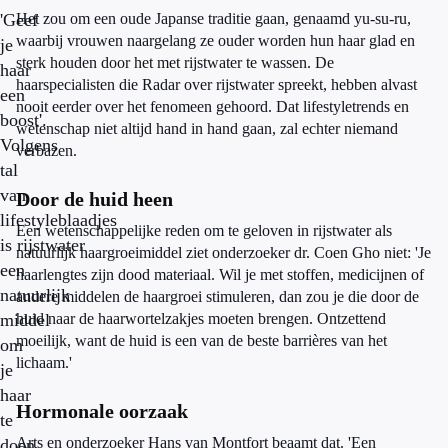
'Geef
Het zou om een oude Japanse traditie gaan, genaamd yu-su-ru,
waarbij vrouwen naargelang ze ouder worden hun haar glad en
je
sterk houden door het met rijstwater te wassen. De
haar
haarspecialisten die Radar over rijstwater spreekt, hebben alvast
een
nooit eerder over het fenomeen gehoord. Dat lifestyletrends en
boost'.
wetenschap niet altijd hand in hand gaan, zal echter niemand
Volgens
verbazen.
tal
van
Door de huid heen
lifestyleblaadjes
Een wetenschappelijke reden om te geloven in rijstwater als
is rijstwater
natuurlijk haargroeimiddel ziet onderzoeker dr. Coen Gho niet: 'Je
een
haarlengtes zijn dood materiaal. Wil je met stoffen, medicijnen of
natuurlijk
andere middelen de haargroei stimuleren, dan zou je die door de
middel
huid naar de haarwortelzakjes moeten brengen. Ontzettend
moeilijk, want de huid is een van de beste barrières van het
om
lichaam.'
je
haar
Hormonale oorzaak
te
Arts en onderzoeker Hans van Montfort beaamt dat. 'Een
doen