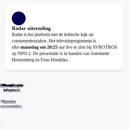
Radar uitzending
Radar is het platform met de kritische kijk op
consumentenzaken. Het televisieprogramma is
elke
maandag om 20:25
uur live te zien bij AVROTROS
op NPO 2. De presentatie is in handen van Antoinette
Hertsenberg en Fons Hendriks.
Home
Actueel
Uitzendingen
Reacties
Programma-
Veelgestelde
informatie
vragen
Algemene
Privacy
Cookies
voorwaarden
statements