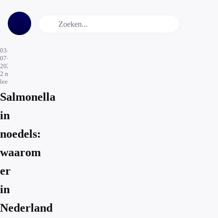
03-
07-
2026
2
min.
leestijd
Salmonella
in
noedels:
waarom
er
in
Nederland