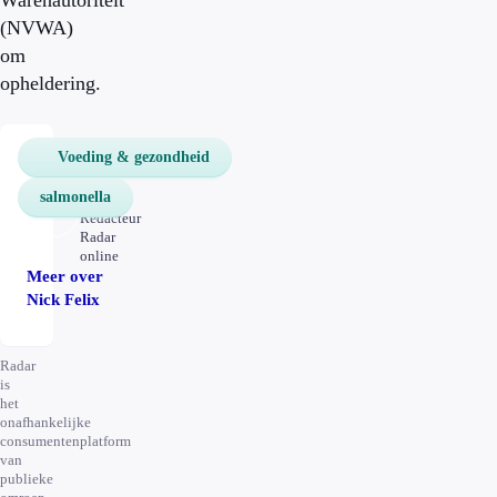
Warenautoriteit
(NVWA)
om
opheldering.
Voeding & gezondheid
Nick
Felix
salmonella
Redacteur
Radar
online
Meer over
Nick Felix
Radar
is
het
onafhankelijke
consumentenplatform
van
publieke