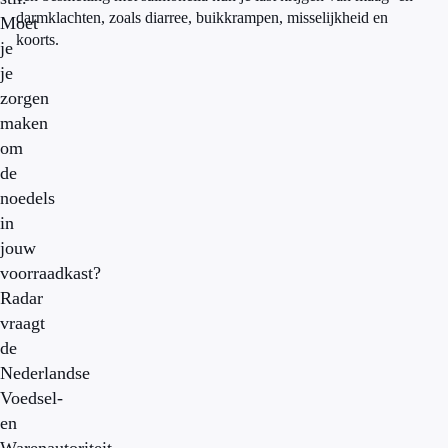
darmklachten, zoals diarree, buikkrampen, misselijkheid en
Moet
koorts.
je
je
zorgen
maken
om
de
noedels
in
jouw
voorraadkast?
Radar
vraagt
de
Nederlandse
Voedsel-
en