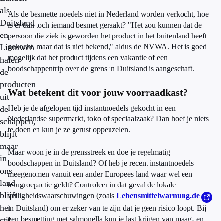
als
Als de besmette noedels niet in Nederland worden verkocht, hoe
Duitsland
is er dan toch iemand besmet geraakt? "Het zou kunnen dat de
en
persoon die ziek is geworden het product in het buitenland heeft
Litouwen
gekocht, maar dat is niet bekend," aldus de NVWA. Het is goed
mogelijk dat het product tijdens een vakantie of een
halen
boodschappentrip over de grens in Duitsland is aangeschaft.
de
producten
Wat betekent dit voor jouw voorraadkast?
uit
Heb je de afgelopen tijd instantnoedels gekocht in een
de
Nederlandse supermarkt, toko of speciaalzaak? Dan hoef je niets
schappen,
te doen en kun je ze gerust oppeuzelen.
blijft
maar
Maar woon je in de grensstreek en doe je regelmatig
in
boodschappen in Duitsland? Of heb je recent instantnoedels
ons
meegenomen vanuit een ander Europees land waar wel een
land
terugroepactie geldt? Controleer in dat geval de lokale
blijft
veiligheidswaarschuwingen (zoals
Lebensmittelwarnung.de
het
in Duitsland) om er zeker van te zijn dat je geen risico loopt. Bij
een besmetting met salmonella kun je last krijgen van maag- en
stil.