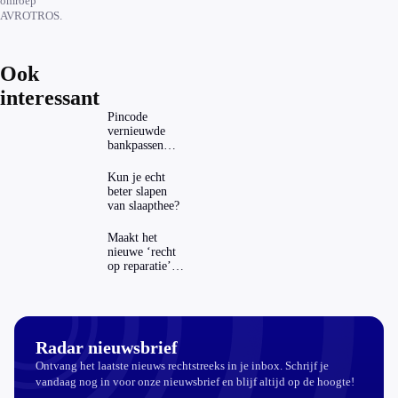
omroep
AVROTROS.
Ook
interessant
Pincode
vernieuwde
bankpassen
zichtbaar in
ING-app: is dat
Kun je echt
wel veilig?
beter slapen
van slaapthee?
Maakt het
nieuwe ‘recht
op reparatie’
repareren ook
echt
aantrekkelijker?
Radar nieuwsbrief
Ontvang het laatste nieuws rechtstreeks in je inbox. Schrijf je
vandaag nog in voor onze nieuwsbrief en blijf altijd op de hoogte!