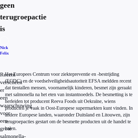
geen
terugroepactie
is
Nick
Felix
Recent
Het Europees Centrum voor ziektepreventie en -bestrijding
(ECDC) en de voedselveiligheidsautoriteit EFSA meldden recent
verscheen
dat tientallen mensen, voornamelijk kinderen, besmet zijn geraakt
er
met salmonella na het eten van instantnoedels. De besmetting is te
een
herleiden tot producent Reeva Foods uit Oekraïne, wiens
waarschuwing
producten je vaak in Oost-Europese supermarkten kunt vinden. In
voor
andere Europese landen, waaronder Duitsland en Litouwen, zijn
een
terugroepacties gestart om de besmette producten uit de handel te
grote
halen.
salmonella-