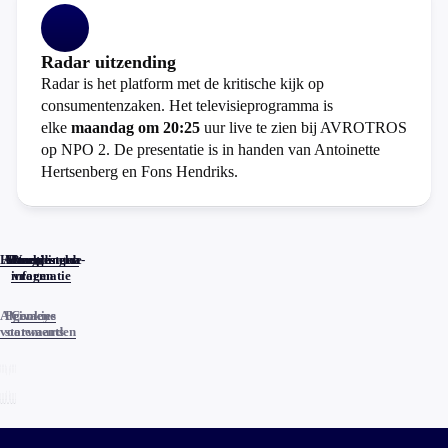
Radar uitzending
Radar is het platform met de kritische kijk op
consumentenzaken. Het televisieprogramma is
elke
maandag om 20:25
uur live te zien bij AVROTROS
op NPO 2. De presentatie is in handen van Antoinette
Hertsenberg en Fons Hendriks.
Home
Actueel
Uitzendingen
Reacties
Programma-
Veelgestelde
informatie
vragen
Algemene
Privacy
Cookies
voorwaarden
statements