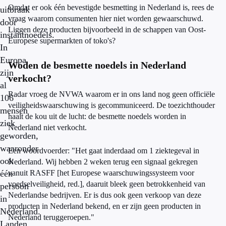
Omdat er ook één bevestigde besmetting in Nederland is, rees de
uitbraak
vraag waarom consumenten hier niet worden gewaarschuwd.
door
Liggen deze producten bijvoorbeeld in de schappen van Oost-
instantnoedels.
Europese supermarkten of toko's?
In
Europa
Woden de besmette noedels in Nederland
zijn
verkocht?
al
Radar vroeg de NVWA waarom er in ons land nog geen officiële
106
veiligheidswaarschuwing is gecommuniceerd. De toezichthouder
mensen
haalt de kou uit de lucht: de besmette noedels worden in
ziek
Nederland niet verkocht.
geworden,
waaronder
Een woordvoerder: "Het gaat inderdaad om 1 ziektegeval in
ook
Nederland. Wij hebben 2 weken terug een signaal gekregen
één
vanuit RASFF [het Europese waarschuwingssysteem voor
voedselveiligheid, red.], daaruit bleek geen betrokkenheid van
persoon
Nederlandse bedrijven. Er is dus ook geen verkoop van deze
in
producten in Nederland bekend, en er zijn geen producten in
Nederland.
Nederland teruggeroepen."
Landen