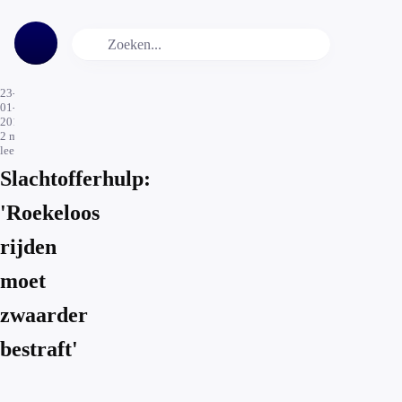
23-
01-
2017
2
min.
leestijd
Slachtofferhulp:
'Roekeloos
rijden
moet
zwaarder
bestraft'