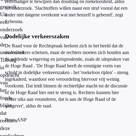
eenvoudiger te bewijzen dan doodslag en roekeloosheid, aldus
gestraft.
het onderzoek. 'Slachtoffers willen naast een straf vooral dat een
Uit
ander niet datgene overkomt wat met henzelf is gebeurd', zegt
een
Sybesma.
onderzoek
Dodelijke verkeerszaken
van
de
De Raad voor de Rechtspraak herkent zich in het beeld dat de
universiteit
onderzoekers schetsen, maar de rechters moeten zich houden aan
de geldende wetgeving en jurisprudentie, zoals de uitspraken van
Tilburg
de Hoge Raad . 'De Hoge Raad heeft de ernstigste vorm van
in
schuld in dodelijke verkeerszaken - het 'roekeloos rijden' - streng
opdracht
ingekaderd, waardoor een veroordeling hiervoor vrij weinig
van
voorkomt. Dat leidt binnen de rechterlijke macht tot de discussie
het
of de Hoge Raad hier niet te streng is. Rechters kunnen hier
fonds
echter niks aan veranderen, dat is aan de Hoge Raad of de
blijkt
wetgever', aldus de raad.
dat
Bron: ANP
rechters
deze
verdachten