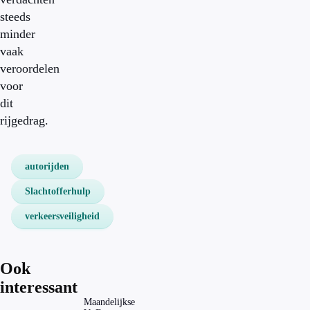
steeds
minder
vaak
veroordelen
voor
dit
rijgedrag.
autorijden
Slachtofferhulp
verkeersveiligheid
Ook
interessant
Maandelijkse