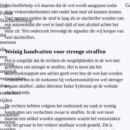
Ge
Het
Slachtofferhulp wil daarom dat de wet wordt aangepast zodat
deze verkeersdeelnemers niet onder hun straf uit kunnen komen.
Fonds
Veel mensen vinden de straf te laag als ze slachtoffer worden van
Slachtofferhulp
een automobilist die veel te hard rijdt of met alcohol achter het
vindt
stuur zit. 'Het onderzoek bevestigt de signalen die wij kregen van
dat
veel slachtoffers.
mensen
die
Weinig handvatten voor strenge straffen
een
Het is zorgelijk dat de rechters de mogelijkheden in de wet niet
ernstig
gebruiken om strenger te straffen. Het is mooi dat het
ongeluk
onderzoeksrapport een advies geeft over hoe de wet kan worden
veroorzaken
veranderd om in de toekomst bij verkeersmisdrijven wel strenger
door
te gaan straffen', aldus directeur Ineke Sybesma op de website
roekeloos
van het fonds.
rijden
De rechters hebben volgens het onderzoek nu vaak te weinig
veel
handvatten om verdachten zwaar te straffen. In de wet moet
zwaarder
daarom een artikel worden opgenomen waarin het veroorzaken
moeten
van het gevaar in het verkeer strafbaar wordt gesteld. Dit is
worden