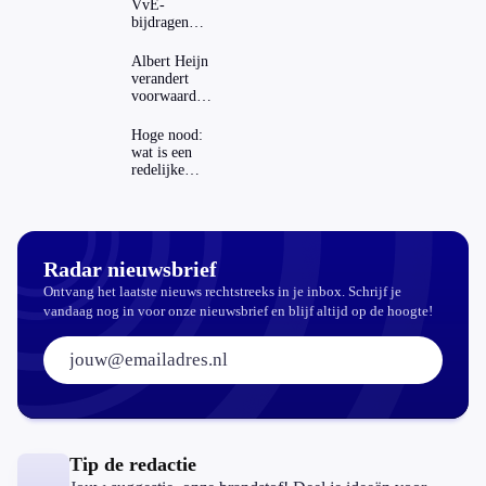
VvE-
bijdragen
stijgen: heeft
dat invloed
Albert Heijn
op je
verandert
hypotheek?
voorwaarden
koopzegels:
mag dat
Hoge nood:
zomaar?
wat is een
redelijke
prijs voor
een openbaar
toilet?
Radar nieuwsbrief
Ontvang het laatste nieuws rechtstreeks in je inbox. Schrijf je
vandaag nog in voor onze nieuwsbrief en blijf altijd op de hoogte!
E-mailadres:
Tip de redactie