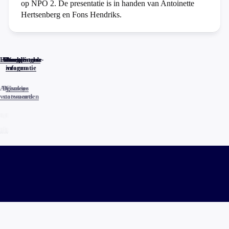
op NPO 2. De presentatie is in handen van Antoinette
Hertsenberg en Fons Hendriks.
Home
Actueel
Uitzendingen
Reacties
Programma-
Veelgestelde
informatie
vragen
Algemene
Privacy
Cookies
voorwaarden
statements