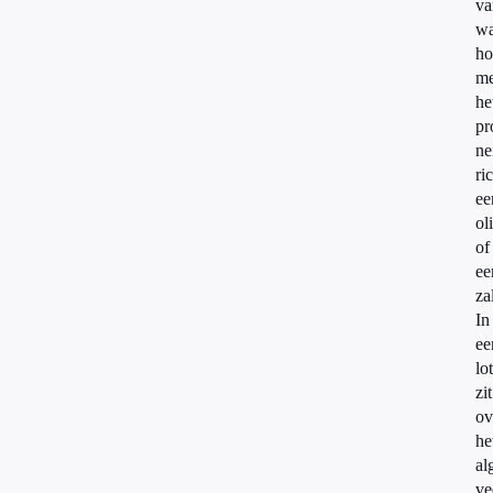
va
wa
ho
me
he
pr
ne
ri
ee
ol
of
ee
za
In
ee
lo
zit
ov
he
al
ve