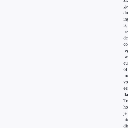
zi
ge
du
in
is,
be
de
co
re
tw
eu
of
me
vo
ee
fl
To
ho
je
ni
di