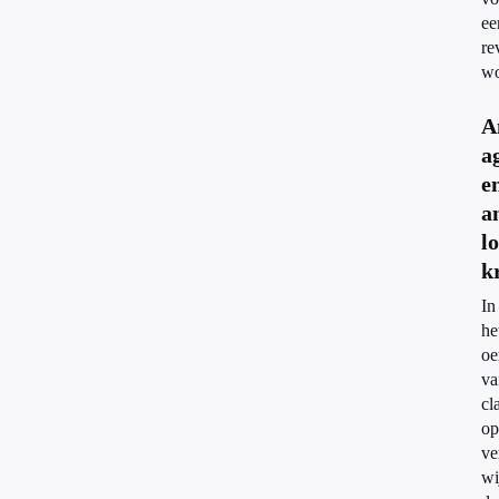
ee
re
wo
A
a
e
a
l
k
In
he
oe
va
cl
op
ve
wi