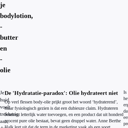
je
bodylotion,
-
butter
en
-
olie
Je
De 'Hydratatie-paradox': Olie hydrateert niet
Is
he
huid
Op veel flessen body-olie prijkt groot het woord ‘hydraterend’,
er
voelt
maar fysiologisch gezien is dat een dubieuze claim. Hydrateren
da
trekkerig
betekent letterlijk water toevoegen, en een product dat uit honderd
ee
aan,
procent pure olie bestaat, bevat geen druppel water. Anne Berthe
pr
Halk legt uit dat de term in de marketing vaak als een soort