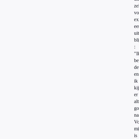
ze
vo
ex
ee
ui
bli
:
"I
be
de
en
ik
ki
er
alt
go
na
Vo
mi
is