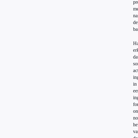
pr
me
na
de
ba
Ha
er
da
s
ac
in
in
ee
in
fo
on
no
he
va