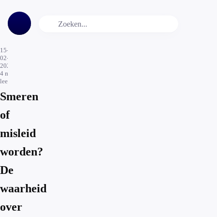
15-
02-
2026
4
min.
leestijd
Smeren
of
misleid
worden?
De
waarheid
over