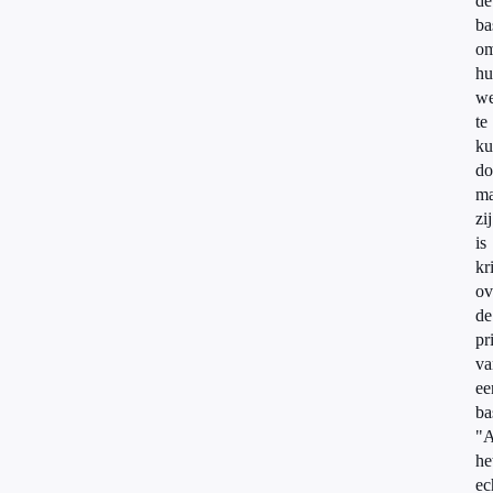
de
ba
o
hu
we
te
ku
do
ma
zij
is
kr
ov
de
pr
va
ee
ba
"A
he
ec