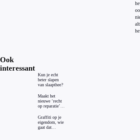
he
oo
ni
alt
he
Ook
interessant
Kun je echt
beter slapen
van slaapthee?
Maakt het
nieuwe ‘recht
op reparatie’
repareren ook
echt
Graffiti op je
aantrekkelijker?
eigendom, wie
gaat dat
betalen?