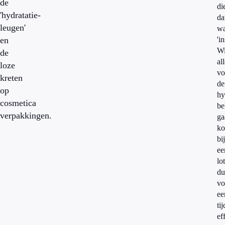
de
di
'hydratatie-
da
leugen'
wa
en
'in
W
de
al
loze
vo
kreten
de
op
hy
cosmetica
be
verpakkingen.
ga
ko
bij
ee
lo
du
vo
ee
tij
ef