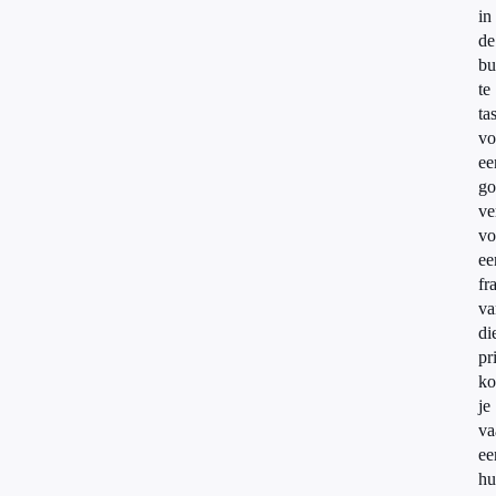
in
de
bu
te
ta
vo
ee
go
ve
vo
ee
fr
va
di
pr
ko
je
va
ee
hu