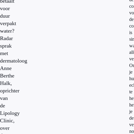
betaalt
co
voor
vo
duur
de
verpakt
co
water?
is
Radar
si
sprak
wa
al
met
ve
dermatoloog
O
Anne
je
Berthe
hu
Halk,
ec
oprichter
te
van
he
he
de
je
Lipology
de
Clinic,
ve
over
no