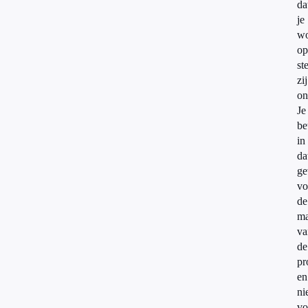
da
je
wo
op
ste
zij
o
Je
be
in
da
ge
vo
de
ma
va
de
pr
en
ni
vo