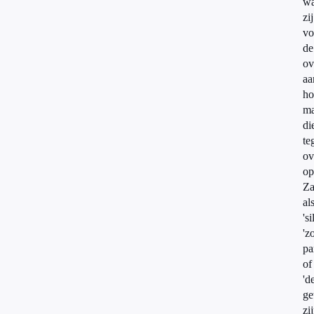
wa
zij
vo
de
ov
aa
ho
ma
di
te
ov
op
Za
al
's
'z
pa
of
'd
ge
zi