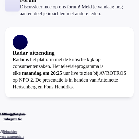
Forum
Discussieer mee op ons forum! Meld je vandaag nog
aan en deel je inzichten met andere leden.
Radar uitzending
Radar is het platform met de kritische kijk op
consumentenzaken. Het televisieprogramma is
elke
maandag om 20:25
uur live te zien bij AVROTROS
op NPO 2. De presentatie is in handen van Antoinette
Hertsenberg en Fons Hendriks.
Home
Actueel
Uitzendingen
Reacties
Programma-
Veelgestelde
informatie
vragen
Algemene
Privacy
Cookies
voorwaarden
statements