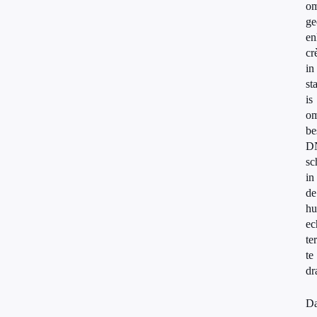
om
ge
en
cr
in
st
is
o
be
D
sc
in
de
hu
ec
te
te
dr
Da