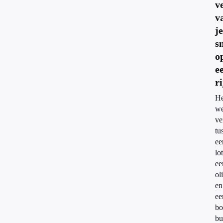
v
v
je
s
o
e
ri
He
we
ve
tu
ee
lo
ee
ol
en
ee
bo
bu