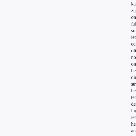
ka
zi
om
fa
so
iet
ee
ol
n
om
he
di
st
he
te
de
in
iet
he
an