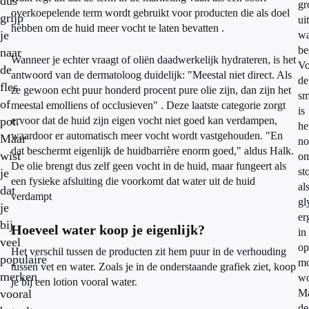
dus
gr
overkoepelende term wordt gebruikt voor producten die als doel
grijp
uit
hebben om de huid meer vocht te laten bevatten .
je
wa
be
naar
Wanneer je echter vraagt of oliën daadwerkelijk hydrateren, is het
Vo
de
antwoord van de dermatoloog duidelijk: "Meestal niet direct. Als
de
fles
ze gewoon echt puur honderd procent pure olie zijn, dan zijn het
sm
of
meestal emolliens of occlusieven" . Deze laatste categorie zorgt
is
pot.
ervoor dat de huid zijn eigen vocht niet goed kan verdampen,
he
waardoor er automatisch meer vocht wordt vastgehouden. "En
Maar
no
dat beschermt eigenlijk de huidbarrière enorm goed," aldus Halk.
wist
om
De olie brengt dus zelf geen vocht in de huid, maar fungeert als
st
je
een fysieke afsluiting die voorkomt dat water uit de huid
al
dat
verdampt
gl
je
er
bij
Hoeveel water koop je eigenlijk?
in
veel
op
Het verschil tussen de producten zit hem puur in de verhouding
populaire
mo
tussen vet en water. Zoals je in de onderstaande grafiek ziet, koop
merken
wo
je bij een lotion vooral water.
vooral
M
de