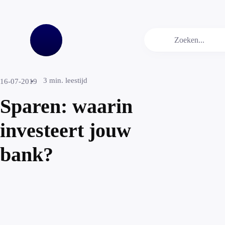
3
min. leestijd
16-07-2019
Sparen: waarin
investeert jouw
bank?