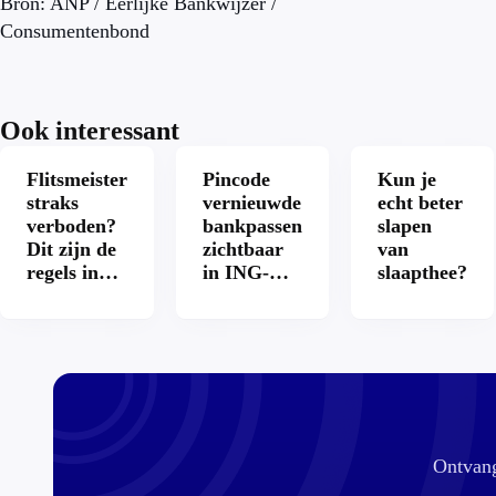
Bron: ANP / Eerlijke Bankwijzer /
Consumentenbond
Ook interessant
Flitsmeister
Pincode
Kun je
straks
vernieuwde
echt beter
verboden?
bankpassen
slapen
Dit zijn de
zichtbaar
van
regels in
in ING-
slaapthee?
Nederland
app: is dat
en het
wel veilig?
buitenland
Ontvang