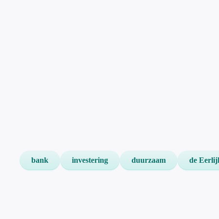
bank
investering
duurzaam
de Eerli